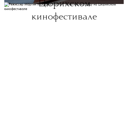
Цюрихском
кинофестивале