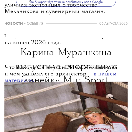
The Blueprint будет чаще появляться у вас в Google
уличная экспозиция о творчестве
Мельникова и сувенирный магазин.
НОВОСТИ
•
СОБЫТИЯ
06 АВГУСТА 2026
Открытие для посетителей запланировано
T
на конец 2026 года.
Карина Мурашкина
выпустила спортивную
Что находится внутри Дома Мельникова
и чем удивлял его архитектор —
в нашем
линейку Mur Sport
материале.