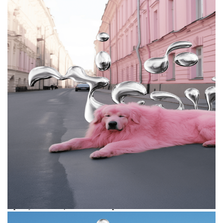
За основу мы взяли оттенки из палитры
i do beauty
, которые покорили интернет своими
необычными названиями — розовый «сияет
от счастья», фиолетовый «это сон?», красный
«техно-дэнс».
Яна Кузнецова, фаундер бренда:
«Зачем бьюти-бренду лаков создавать
кампейны? Маникюр часто уходит на второй
план в бьюти-индустрии, тренды здесь
сменяются медленнее, чем в уходе за кожей
или декоративной косметике. Наша задача —
пробуждать фантазию при каждом
соприкосновении с нашим table-book