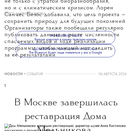
не только с утратой биоразнообразия,
но и с климатическим кризисом. Лорен
Санчес Безос добавила, что цель проекта —
ТЕКСТ:
МАРИЯ УШАКОВА
сохранить природу для будущих поколений.
Организаторы также пообещали регулярно
публиковать данные о росте численности
THE BLUEPRINT NEWS
Больше новостей в нашем телеграм-канале
спасаемых видов и ходе реализации
программы, чтобы каждый мог следить
ДОБАВИТЬ НАС В ИСТОЧНИКИ GOOGLE
The Blueprint будет чаще появляться у вас в Google
за ее результатами.
НОВОСТИ
•
СОБЫТИЯ
06 АВГУСТА 2026
T
В Москве завершилась
реставрация Дома
Мельникова