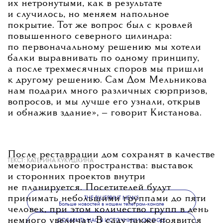
их нетронутыми, как в результате
и случилось, но меняем напольное
покрытие. Тот же вопрос был с кровлей
повышенного северного цилиндра:
по первоначальному решению мы хотели
балки выравнивать по одному принципу,
а после трехмесячных споров мы пришли
к другому решению. Сам Дом Мельникова
нам подарил много различных сюрпризов,
вопросов, и мы лучше его узнали, открыв
и обнажив здание»
, — говорит Кистанова.
После реставрации дом сохранят в качестве
ТЕКСТ:
КАТЕРИНА КУКУШКИНА
мемориального пространства: выставок
и сторонних проектов внутри
не планируется. Посетителей будут
принимать небольшими группами до пяти
THE BLUEPRINT NEWS
Больше новостей в нашем телеграм-канале
человек, при этом количество групп в день
немного увеличат. В саду также появится
ДОБАВИТЬ НАС В ИСТОЧНИКИ GOOGLE