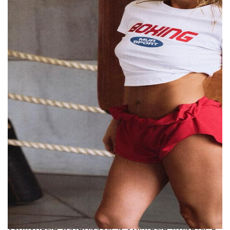
свою первую спортивную линейку Mur
Sport — в нее вошли хлопковые майки,
шорты и другие базовые вещи.
По словам
Мурашкиной, идея появилась после того,
как полтора года назад она сама начала
заниматься спортом, похудела и привела
свое тело в хорошую форму. Позже она
увлеклась боксом, и вокруг этой темы
сформировалось сообщество, что
подтолкнуло команду к запуску новой
категории одежды.
За дизайн отвечала сама Мурашкина
вместе с арт-директором бренда Юлией
Боровик и дизайнером Аленой Кунц. По
словам Карины, главные отличия новой
линейки от других похожих брендов —
хлопковые материалы и крупные принты в