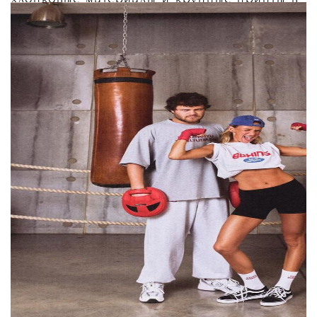
эстетике 90-х вместо привычного
минимализма:
«
Мы не заморачиваемся над тем, чтобы это
было очень необычно или чтобы это были
очень сложные изделия. Нам важно, чтобы
вещи были простыми, носибельными и
доступными. И отличие в том, что это не
просто бренд, а это именно "бренд-
подружка", это "бренд-соседка", это "бренд
твой близкий друг", в котором максимально
комфортно
»,
— рассказала Мурашкина.
Запуск омрачил конфликт с журналисткой
Мадонной Мур. 1 августа она обвинила
Карину Мурашкину в плагиате, заявив
о том, что название и логотип бренда