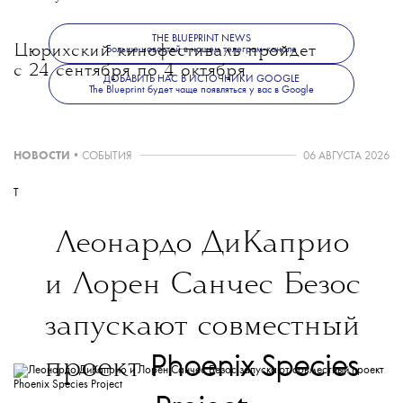
THE BLUEPRINT NEWS
Цюрихский кинофестиваль пройдет
Больше новостей в нашем телеграм-канале
с 24 сентября по 4 октября.
ДОБАВИТЬ НАС В ИСТОЧНИКИ GOOGLE
The Blueprint будет чаще появляться у вас в Google
НОВОСТИ
•
СОБЫТИЯ
06 АВГУСТА 2026
T
Леонардо ДиКаприо
и Лорен Санчес Безос
запускают совместный
Phoenix Species
проект