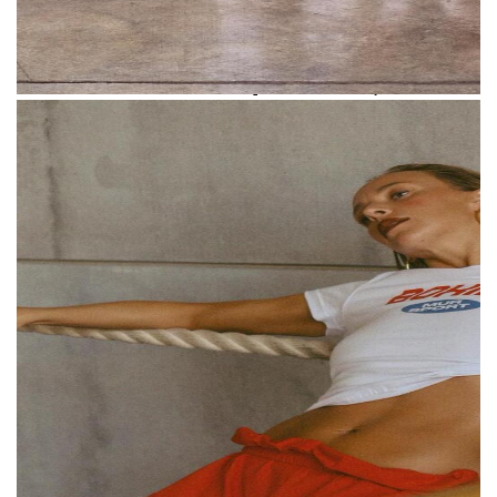
очень похожи на ее собственные.
В разговоре с The Blueprint Мурашкина
отметила, что о запуске ее бренда Мадонне
было известно еще в прошлом году,
а в декабре они детально обсудили этот
вопрос. Тогда Мур попросила Карину
изменить шрифт логотипа — та выполнила
Слева — логотип бренда Карины
это условие, и сейчас считает обвинения
Мурашкиной;
справа — логотип бренда Мадонны Мур
в плагиате необоснованными.
Мадонна Мур предоставила The Blueprint
документы, касательно регистрации
товарного знака Mur.
Первый документ —
свидетельство № 1237063 от 1 июля 2026
года на знак «mur». Регистрация охватывает
ювелирные изделия и часы,
телекоммуникации, производство
видеоконтента, услуги дизайна и онлайн-
соцсети. Одежда в этот перечень не входит.