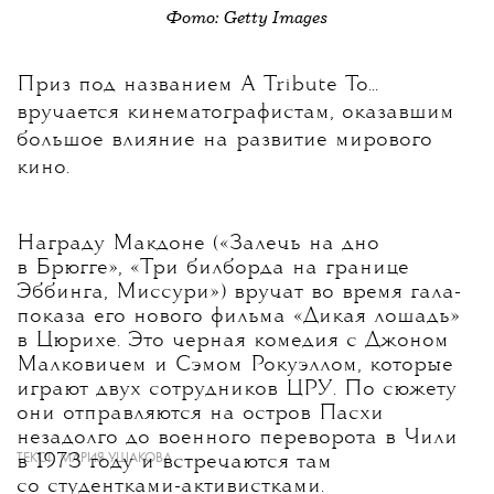
Фото: Getty Images
Приз под названием A Tribute To...
вручается кинематографистам, оказавшим
большое влияние на развитие мирового
кино.
Награду Макдоне («Залечь на дно
в Брюгге», «Три билборда на границе
Эббинга, Миссури») вручат во время гала-
показа его нового фильма «Дикая лошадь»
в Цюрихе. Это черная комедия с Джоном
Малковичем и Сэмом Рокуэллом, которые
играют двух сотрудников ЦРУ. По сюжету
они отправляются на остров Пасхи
незадолго до военного переворота в Чили
ТЕКСТ:
МАРИЯ УШАКОВА
в 1973 году и встречаются там
со студентками-активистками.