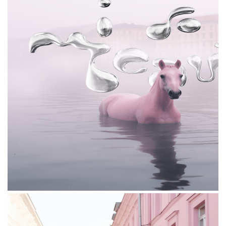
Петербург визуальной коллаборацией с AI-
художницей Анастасией Владимирской.
Результатом сотрудничества стала серия
изображений и видео о несуществующих
памятниках города.
Насмотревшись на охристые и изумрудные,
пудровые и изумрудные дома парадного
Петербурга, у нашей команды возникла идея
дополнить эту палитру недостающими
оттенками. Мы взяли за основу образ
Петербурга из сюрреалистичного сна,
и привлекли искусственный интеллект для
создания атмосферных изображений.