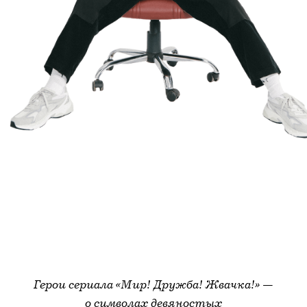
Герои сериала «Мир! Дружба! Жвачка!» —
о символах девяностых