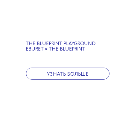
балансирах и освежиться
натуральными лимонадами
«Река».
После фестивального сезона
The Blueprint Playground
продолжит свою жизнь
THE BLUEPRINT PLAYGROUND
в иных форматах —
EBURET × THE BLUEPRINT
и проведет целый арт-сезон
с редакцией.
О метаморфозах, которые
ждут эту инсталляцию,
читайте на The Blueprint.
УЗНАТЬ БОЛЬШЕ