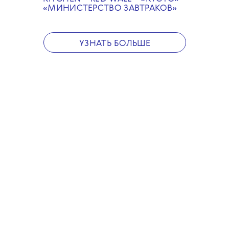
Бронируйте столик. В каких
«МИНИСТЕРСТВО ЗАВТРАКОВ
»
ресторанах можно будет
попробовать новогоднее
меню The Blueprint
УЗНАТЬ БОЛЬШЕ
✕
В феврале 2024 года
The Blueprint вместе
c питерской конфетной
фабрикой «Культура»
выпустил коллаборацию
«Твои черничные ночи»,
набор конфет с голубым
суфле в эквадорском
молочном шоколаде и вкусом
«черничный бабл-гам».
Новый вкус стал одним
из бестселлеров фабрики,
поэтому мы решили
повторить этот успех
новогодней коллаборацией