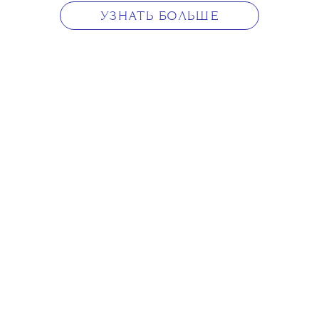
стола
.
УЗНАТЬ БОЛЬШЕ
✕
Онлайн-издание о моде,
красоте и культуре The
Blueprint и бренд Studio
29 объединились, чтобы
придумать it-вещь, которая
поможет полюбить холод. Так
появился чепчик из мягкой
пряжи, украшенный камнями
фирменного синего цвета
Blueprint Blue.
Мы придумали его как
напоминание о том, что сиять