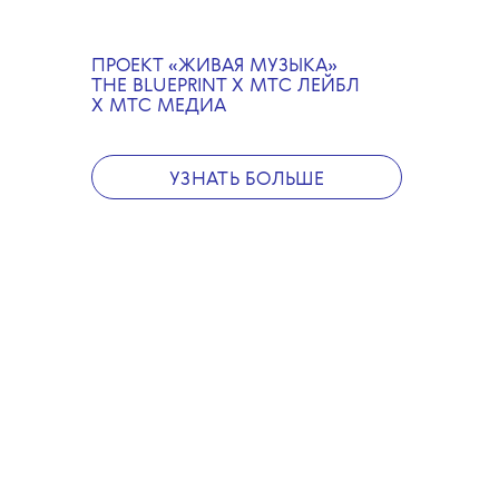
вечера она провела
камерный live-концерт,
запись которого можно
посмотреть на YouTube-
ПРОЕКТ «ЖИВАЯ МУЗЫКА»
канале The Blueprint.
THE BLUEPRINT X МТС ЛЕЙБЛ
А дальше каждый желающий
Х МТС МЕДИА
почувствовал себя на сцене
во время after party в самом
модном караоке города
Nomer. Как это было, можно
УЗНАТЬ БОЛЬШЕ
посмотреть тут
.