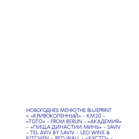
✕
В честь нашего юбилея
мы решили ответить
на вопрос «Какой
The Blueprint на вкус?»
и затеяли большую гастро-
коллаборацию с нашими
любимым ресторанами
из разных регионов России.
Чтобы получить ответ, вам
необходимо ознакомиться
с нашей гастро-картой
и посетить обозначенные
НОВОГОДНЕЕ МЕНЮ
THE BLUEPRINT
точки, ведь The Blueprint
×
«КРИВОКОЛЕННЫЙ»
- КМ20 -
стоит того, чтобы
«ТОТО» - FROM BERLIN.- «АКАДЕМИЯ
»
попробовать!
- «
ПИЩА ДИНАСТИИ МИНЬ» - SAVIV
- TEL AVIV BY SAVIV - LEO WINE &
KITCHEN -
RED WALL - «КУСТО» -