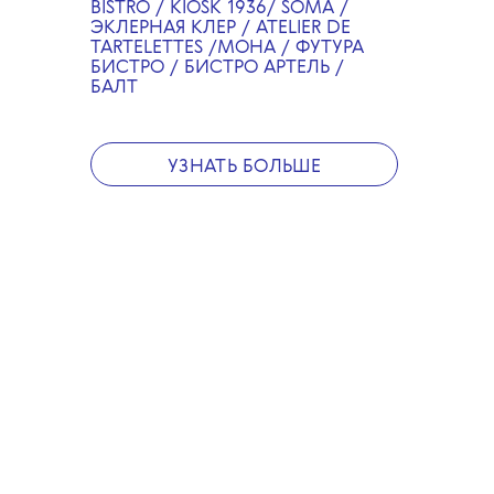
«балконинга», ужина
BISTRO / KIOSK 1936/ SOMA /
на собственном балконе.
ЭКЛЕРНАЯ КЛЕР / ATELIER DE
TARTELETTES /МОНА / ФУТУРА
БИСТРО / БИСТРО АРТЕЛЬ /
The Blueprint стоит того,
БАЛТ
чтобы продлить лето!
Читайте, в каких
ресторанах можно
попробовать специальное
УЗНАТЬ БОЛЬШЕ
меню The Blueprint
✕
Лето-2025 The Blueprint
по традиции провел
на Outline и «Архстоянии».
В этот раз — с фестивальной