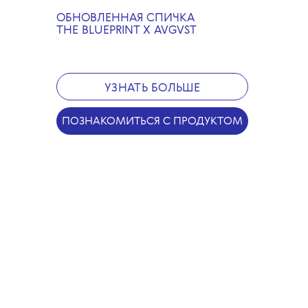
выравнивают ее тон
и рельеф, помогают бороться
ОБНОВЛЕННАЯ СПИЧКА
с пигментацией
THE BLUEPRINT X AVGVST
и возрастными изменениями.
При этом формула подходит
для всех типов кожи,
включая чувствительную.
УЗНАТЬ БОЛЬШЕ
Лимитированное издание
дополнено подвеской
ПОЗНАКОМИТЬСЯ С ПРОДУКТОМ
в форме граненого конуса
✕
из лазурита — авторской
Независимое издание о моде,
интерпретацией маятника
красоте и культуре The
Фуко. Символ точного ритма,
Blueprint и ТРЦ «Саларис»
устойчивости и внутреннего
объединились, чтобы создать
баланса выполнен
новогодний поп-ап. Это
в фирменном оттенке The
сказочное пространство,
Blueprint Blue и служит
в котором любые вишлисты
напоминанием
становятся реальностью
о необходимости сверяться
благодаря кураторской
с собственным внутренним
подборке модных и бьюти-
компасом, даже когда
проектов, современному
внешний мир ускоряет шаг.
искусству и образовательной
программе. Среди
участников бренды, в вещах
Специально к запуску Slow