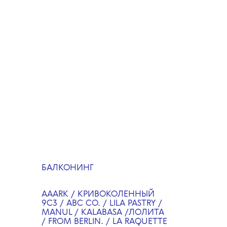
✕
Лета всегда не хватает,
поэтому мы решили его
продлить и снова затеяли
большую гастро-
коллаборацию с нашими
любимым ресторанами
из разных регионов России.
С 22 августа по 22 сентября
в 17 ресторанах Москвы,
БАЛКОНИНГ
Санкт-Петербурга, Казани
и Зеленоградска можно
будет найти специальное
AAARK / КРИВОКОЛЕННЫЙ
меню The Blueprint. В нем —
9С3 / ABC CO. / LILA PASTRY /
блюда и напитки, идеально
подходящие для пикника,
MANUL / KALABASA /ЛОЛИТА
перекуса на бегу или
/ FROM BERLIN. / LA RAQUETTE