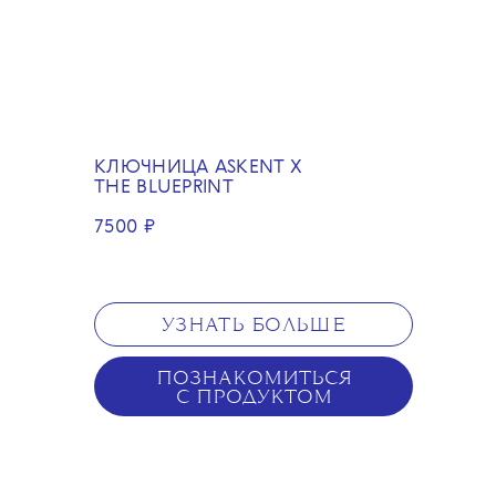
ключи в глубине сумки.
Именно поэтому эта
ключница — не просто
аксессуар, а талисман-
напоминание об обещаниях,
данных себе, которые
не стоит нарушать. Чтобы
не терять ключи от весны,
которая обязательно
КЛЮЧНИЦА ASKENT X
начнется.
THE BLUEPRINT
7500 ₽
К запуску коллаборации
стилист, инфлюенсер
и креативный консультант
Айшет Кужугет наглядно
доказала
, что прятать его
в сумке — почти
УЗНАТЬ БОЛЬШЕ
преступление.
ПОЗНАКОМИТЬСЯ
С ПРОДУКТОМ
✕
В честь 10-летия издания