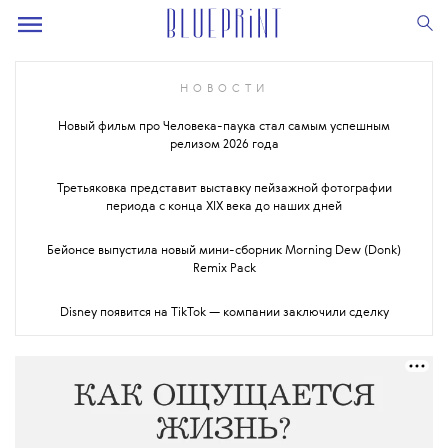
НОВОСТИ
Новый фильм про Человека-паука стал самым успешным
релизом 2026 года
Третьяковка представит выставку пейзажной фотографии
периода с конца XIX века до наших дней
Бейонсе выпустила новый мини-сборник Morning Dew (Donk)
Remix Pack
Disney появится на TikTok — компании заключили сделку