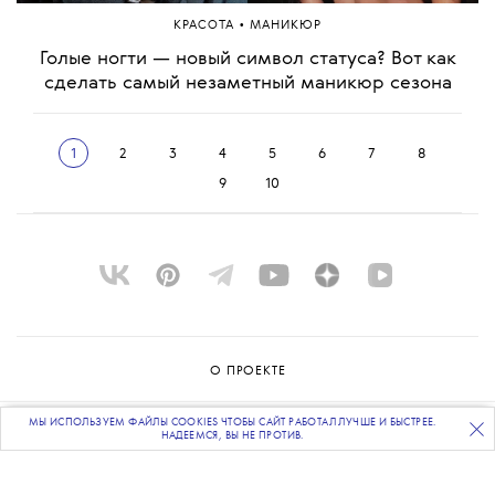
•
КРАСОТА
МАНИКЮР
Голые ногти — новый символ статуса? Вот как
сделать самый незаметный маникюр сезона
1
2
3
4
5
6
7
8
9
10
О ПРОЕКТЕ
КОМАНДА
МЫ ИСПОЛЬЗУЕМ ФАЙЛЫ COOKIES ЧТОБЫ САЙТ РАБОТАЛ ЛУЧШЕ И БЫСТРЕЕ.
ПОДПИСЫВАЙТЕСЬ
НА НАШУ
ВЕЧЕРНЮЮ РАССЫЛКУ
НАДЕЕМСЯ, ВЫ НЕ ПРОТИВ.
BLUE LAB
КОНТАКТЫ