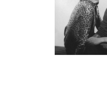
но певец неизменно на