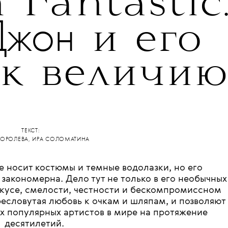
•
УРА
STYLE-ICONS-FASHION
 Fantastic
Джон
и его
 к величию