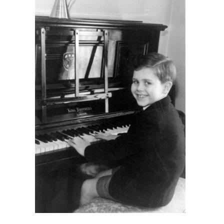
 по годам, как Элтон завоевывал с