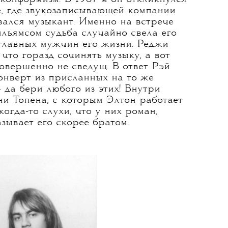
 Элтон еще был вовсе не Элтоном,
том Дуайтом (а на небольших
Реджи»), стиль его был достаточно
ачинающий музыкант носил джинсы
изменные круглые очки намекали
конформизм. В 1967-м он откликнулся
те, где звукозаписывающей компании
вался музыкант. Именно на встрече
льямсом судьба случайно свела его
 главных мужчин его жизни. Реджи
 что горазд сочинять музыку, а вот
совершенно не сведущ. В ответ Рэй
нверт из присланных на то же
— да бери любого из этих! Внутри
ни Топена, с которым Элтон работает
когда-то слухи, что у них роман,