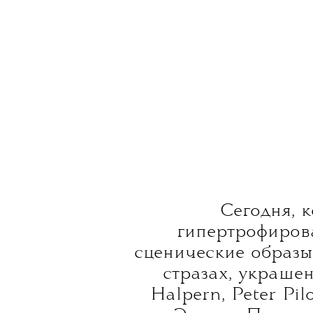
ТАТЬЯНА
Сегодня Элтон Джон все чаще
популярность в мире моды вполне 
нарядах, а скорее в прекрасном 
своеобразии. Эти качества, а не 
ему оставаться одним из самы