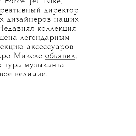
авагантной,
торое рождение,
ажется, в усыпанных
сом вещах Attico,
ки к костюмам сэра
orce ‘Jet’ Nike,
креативный директор
ых дизайнеров наших
 Недавняя
коллекция
ящена легендарным
лекцию аксессуаров
ндро Микеле
объявил
,
 тура музыканта.