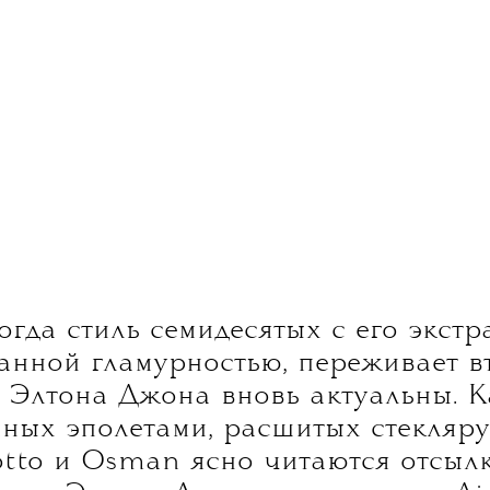
ТЕКСТ:
 КОРОЛЕВА, ИРА СОЛОМАТИНА
 носит костюмы и темные водолазки, но его
закономерна. Дело тут не только в его необычных
вкусе, смелости, честности и бескомпромиссном
пресловутая любовь к очкам и шляпам, и позволяют
х популярных артистов в мире на протяжение
десятилетий.