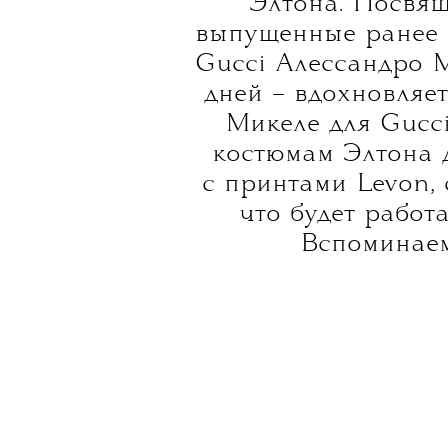
Сегодня, к
гипертрофиров
сценические образы
стразах, украше
Halpern, Peter Pi
Элтона. Посвящ
выпущенные ранее в
Gucci Алессандро 
дней – вдохновляе
Микеле для Gucci
костюмам Элтона 
с принтами Levon, 
что будет работ