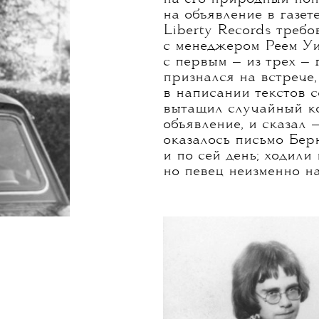
В 1960-х годах, когда
а Реджинальдом Кенне
выступлениях просто «
непримечательным. Н
и рубашки, и лишь не
на его природный нон
на объявление в газе
Liberty Records требо
с менеджером Реем Уи
с первым — из трех —
признался на встрече,
в написании текстов 
вытащил случайный ко
объявление, и сказал 
оказалось письмо Бер
и по сей день; ходили 