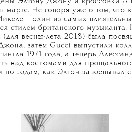
огда стиль семидесятых с его экстр
анной гламурностью, переживает в
 Элтона Джона вновь актуальны. К
нных эполетами, расшитых стекляру
lotto и Osman ясно читаются отсыл
ены Элтону Джону и кроссовки Air F
 марте. Не говоря уже о том, что 
Микеле – один из самых влиятельн
тся стилем британского музыканта.
 (для весны-лета 2018) была посв
Джона, затем Gucci выпустили кол
сингла 1971 года, а теперь Алесса
ать над костюмами для прощального