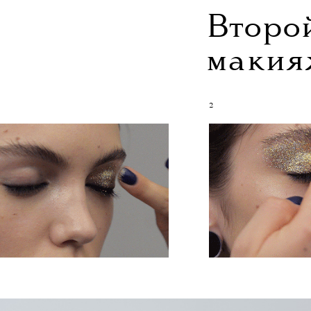
Второ
макия
2