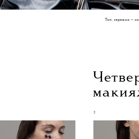
Топ, сережки — со
Четве
макия
2