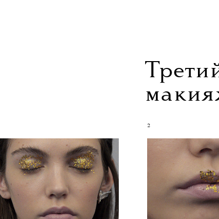
Трети
макия
2