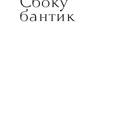
Сбоку
бантик