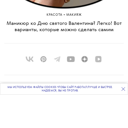
•
КРАСОТА
МАКИЯЖ
Маникюр ко Дню святого Валентина? Легко! Вот
варианты, которые можно сделать самим
О ПРОЕКТЕ
МЫ ИСПОЛЬЗУЕМ ФАЙЛЫ COOKIES ЧТОБЫ САЙТ РАБОТАЛ ЛУЧШЕ И БЫСТРЕЕ.
ПОДПИСЫВАЙТЕСЬ
НА НАШУ
ВЕЧЕРНЮЮ РАССЫЛКУ
НАДЕЕМСЯ, ВЫ НЕ ПРОТИВ.
КОМАНДА
BLUE LAB
КОНТАКТЫ
РАССЫЛКА