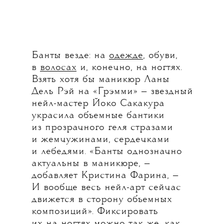
Банты везде: на
одежде
, обуви,
в
волосах
и, конечно, на ногтях.
Взять хотя бы маникюр Ланы
Дель Рэй на «Грэмми» — звездный
нейл-мастер Йоко Сакакура
украсила объемные бантики
из прозрачного геля стразами
и жемчужинами, сердечками
и лебедями. «Банты однозначно
актуальны в маникюре, —
добавляет Кристина Фарина, —
И вообще весь нейл-арт сейчас
движется в сторону объемных
композиций». Фиксировать
их на ногтях можно так же, как