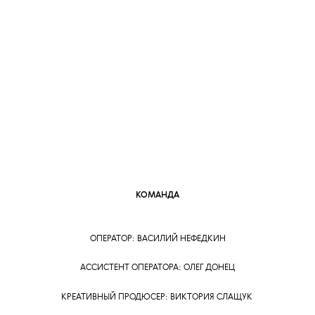
на ТНТ, фирменному
меланхолическому звучанию
и фитам с целой плеядой рэперов:
от Saluki, Soda Luv, Aarne до Feduk,
Элджея и вайперов Kai Angel
и 9mice. Но какая Аника вне
студии, сцены и красивых
образов — знают немногие.
Эксклюзивно для The Blueprint
артистка открывала двери своего
дома и рассказывала о своих
увлечениях, рутине, творческом
процессе и грядущем альбоме
Taurus.
Диктофон для записи
демок, камни из Байкала, покемон
и Nintendo Switch — без каких еще
вещей не обходится каждый день
ANIKV? Смотрите в новом выпуске
«Прикроватного столика».