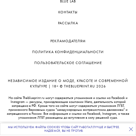
•
КРАСОТА
СЪЕМКИ
«Библия феминизма», кружка из «Офиса» и семейные
фото. Прикроватный столик Карины Истоминой
МЫ ИСПОЛЬЗУЕМ ФАЙЛЫ COOKIES ЧТОБЫ САЙТ РАБОТАЛ ЛУЧШЕ И БЫСТРЕЕ.
ПОДПИСЫВАЙТЕСЬ
НА НАШУ
ВЕЧЕРНЮЮ РАССЫЛКУ
О ПРОЕКТЕ
НАДЕЕМСЯ, ВЫ НЕ ПРОТИВ.