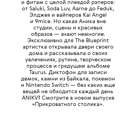
•
КРАСОТА
СЪЕМКИ
25 МАЯ 2026
Прикроватный
ANIKV
столик
ОПЕРАТОР:
ВАСИЛИЙ НЕФЕДКИН
Многие знают певицу ANIKV
благодаря проекту «Песни»