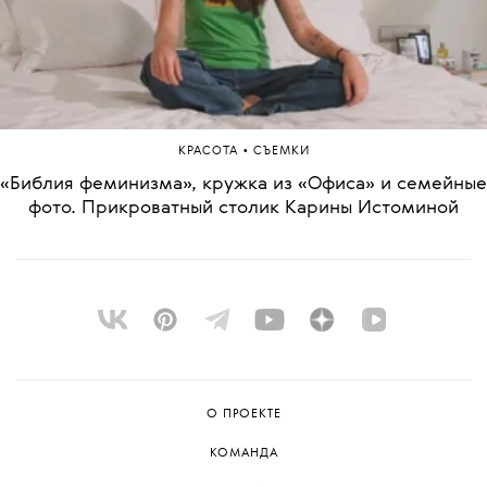
•
КРАСОТА
СЪЕМКИ
Таксы, Nintendo Switch и «запах бабки».
Прикроватный столик Оли Парфенюк