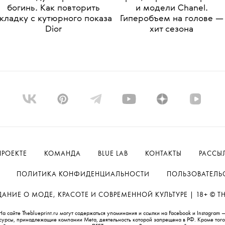
•
•
КРАСОТА
МАКИЯЖ
КРАСОТА
МАКИЯЖ
Косы в духе греческих
Барби, королева Шарлотт
богинь. Как повторить
и модели Chanel.
кладку с кутюрного показа
Гиперобъем на голове —
Dior
хит сезона