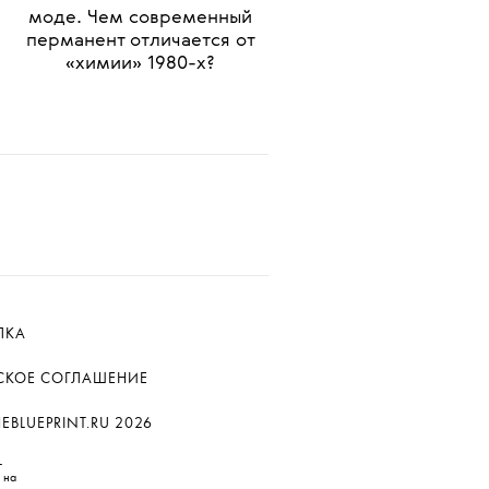
•
КРАСОТА
УХОД
а
Химическая завивка снова в
моде. Чем современный
перманент отличается от
«химии» 1980-х?