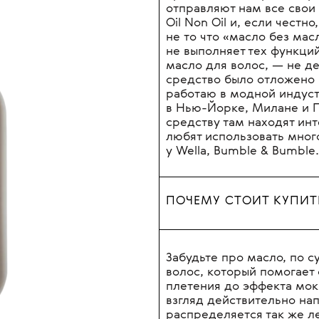
INSI
OIL
Бренды, на которых мы р
отправляют нам все свои 
Oil Non Oil и, если честн
не то что «масло без мас
не выполняет тех функци
масло для волос, — не д
средство было отложено 
работаю в модной индуст
в Нью-Йорке, Милане и П
средству там находят ин
любят использовать мног
у Wella, Bumble & Bumble