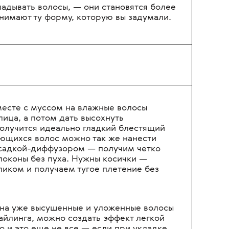
Ь:
сути, это многофункциональный лосьон для
 сделать практически все — от сложного
рых волос. Средство жидкое и на первый
поминает масло — по волосам
егко. Но все волшебство начинается после
ладывать волосы, — они становятся более
нимают ту форму, которую вы задумали.
месте с муссом на влажные волосы
 лица, а потом дать высохнуть