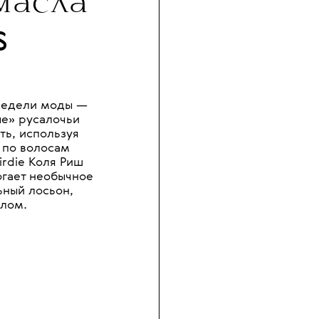
масла
s
недели моды —
ые» русалочьи
ть, используя
 по волосам
rdie Коля Риш