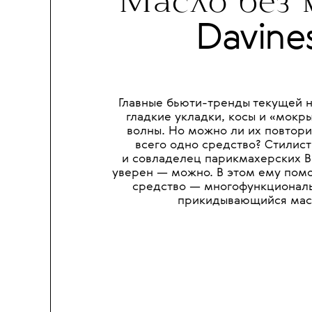
•
КРАСОТА
ШОПИНГ
Масло без 
Davine
Главные бьюти-тренды текущей 
гладкие укладки, косы и «мокр
волны. Но можно ли их повтори
всего одно средство? Стилист
и совладелец парикмахерских Bi