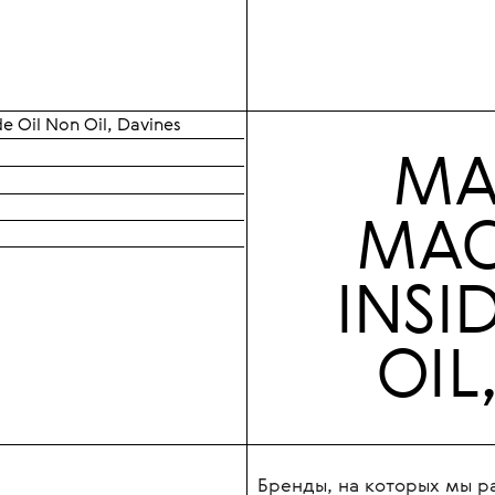
огает необычное
ный лосьон,
лом.
 Oil Non Oil, Davines
МА
МАС