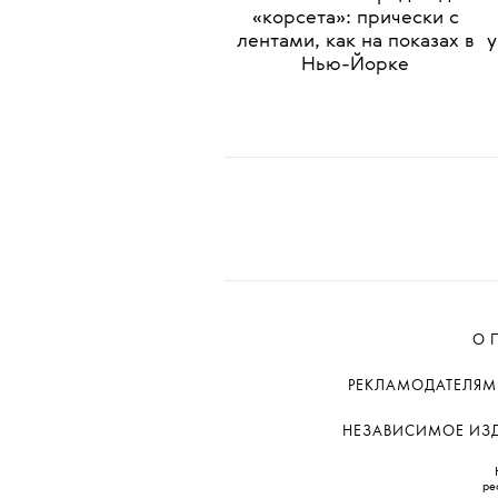
•
КРАСОТА
ИНДУСТРИЯ
От атласных прядей до
«корсета»: прически с
лентами, как на показах в
у
Нью-Йорке