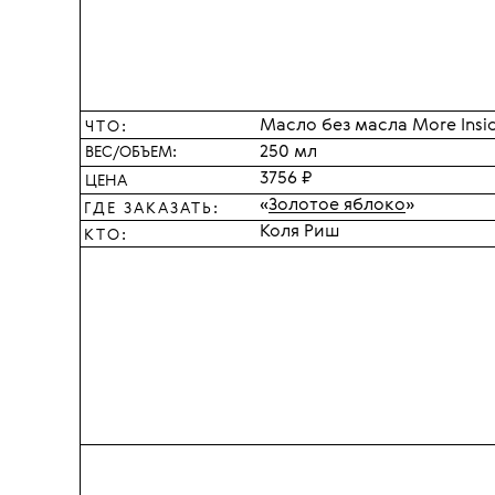
уверен — можно. В этом ему пом
средство — многофункциональ
прикидывающийся мас
Масло без масла More Inside
ЧТО:
250 мл
ВЕС/ОБЪЕМ:
3756 ₽
ЦЕНА
«
Золотое яблоко
»
ГДЕ ЗАКАЗАТЬ:
Коля Риш
КТО: