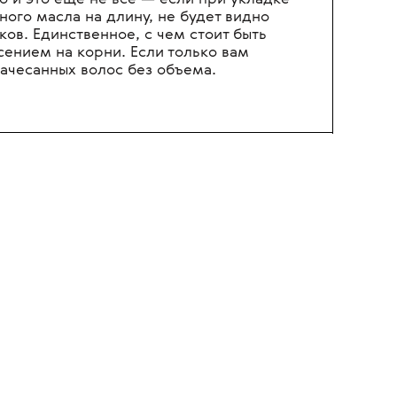
олучится идеально гладкий блестящий
ющихся волос можно так же нанести
асадкой-диффузором — получим четко
локоны без пуха. Нужны косички —
иком и получаем тугое плетение без
 на уже высушенные и уложенные волосы
тайлинга, можно создать эффект легкой
о и это еще не все — если при укладке
ного масла на длину, не будет видно
ов. Единственное, с чем стоит быть
сением на корни. Если только вам
зачесанных волос без объема.