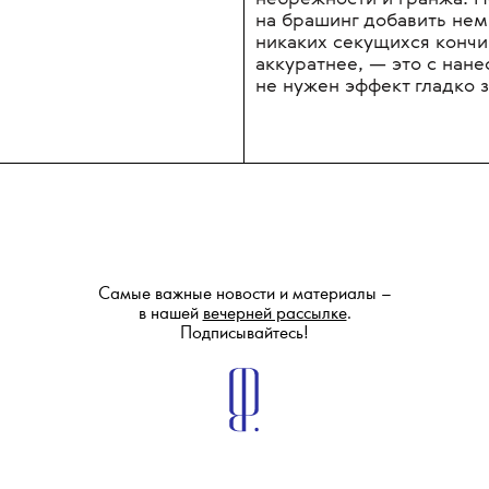
естественным образом, п
сликбэк. Обладателям вь
масло и подсушить их н
очерченные, текстурные 
смазываем всю прядь цел
выбивающихся волосков.
А если нанести средство
в качестве финального с
небрежности и гранжа. Н
на брашинг добавить нем
никаких секущихся кончик
аккуратнее, — это с нане
не нужен эффект гладко 