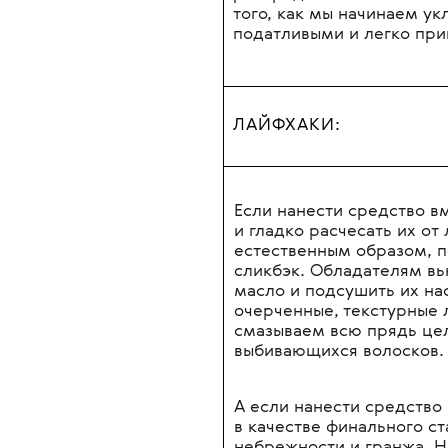
ПОЧЕМУ СТОИТ КУПИТ
Забудьте про масло, по 
волос, который помогает
плетения до эффекта мок
взгляд действительно на
распределяется так же л
того, как мы начинаем ук
податливыми и легко при
ЛАЙФХАКИ:
Если нанести средство в
и гладко расчесать их от