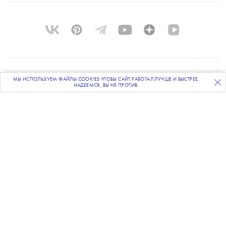
О ПРОЕКТЕ
МЫ ИСПОЛЬЗУЕМ ФАЙЛЫ COOKIES ЧТОБЫ САЙТ РАБОТАЛ ЛУЧШЕ И БЫСТРЕЕ.
ПОДПИСЫВАЙТЕСЬ
НА НАШУ
ВЕЧЕРНЮЮ РАССЫЛКУ
НАДЕЕМСЯ, ВЫ НЕ ПРОТИВ.
КОМАНДА
BLUE LAB
КОНТАКТЫ
РАССЫЛКА
РЕКЛАМОДАТЕЛЯМ
ПОЛИТИКА КОНФИДЕНЦИАЛЬНОСТИ
ПОЛЬЗОВАТЕЛЬСКОЕ СОГЛАШЕНИЕ