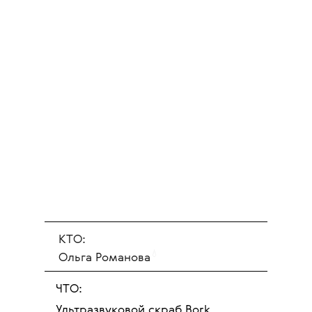
КТО:
💧
Ольга Романова
ЧТО:
Ультразвуковой скраб Bork