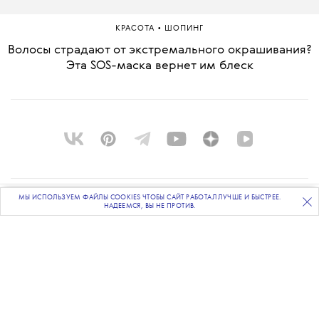
•
КРАСОТА
ШОПИНГ
Волосы страдают от экстремального окрашивания?
Эта SOS-маска вернет им блеск
МЫ ИСПОЛЬЗУЕМ ФАЙЛЫ COOKIES ЧТОБЫ САЙТ РАБОТАЛ ЛУЧШЕ И БЫСТРЕЕ.
ПОДПИСЫВАЙТЕСЬ
НА НАШУ
ВЕЧЕРНЮЮ РАССЫЛКУ
О ПРОЕКТЕ
НАДЕЕМСЯ, ВЫ НЕ ПРОТИВ.
КОМАНДА
BLUE LAB
КОНТАКТЫ
РАССЫЛКА