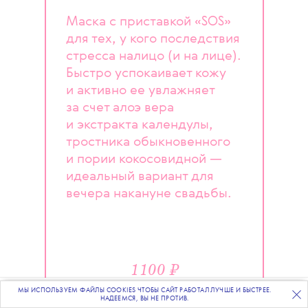
Маска с приставкой «SOS»
для тех, у кого последствия
стресса налицо (и на лице).
Быстро успокаивает кожу
и активно ее увлажняет
за счет алоэ вера
и экстракта календулы,
тростника обыкновенного
и пории кокосовидной —
идеальный вариант для
вечера накануне свадьбы.
1100 ₽
МЫ ИСПОЛЬЗУЕМ ФАЙЛЫ COOKIES ЧТОБЫ САЙТ РАБОТАЛ ЛУЧШЕ И БЫСТРЕЕ.
ПОДПИСЫВАЙТЕСЬ
НА НАШУ
ВЕЧЕРНЮЮ РАССЫЛКУ
НАДЕЕМСЯ, ВЫ НЕ ПРОТИВ.