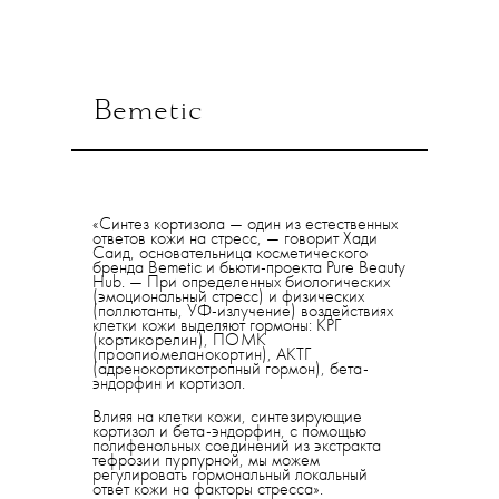
Bemetic
«Синтез кортизола — один из естественных
ответов кожи на стресс, — говорит Хади
Саид, основательница косметического
бренда Bemetic и бьюти-проекта Pure Beauty
Hub. — При определенных биологических
(эмоциональный стресс) и физических
(поллютанты, УФ-излучение) воздействиях
клетки кожи выделяют гормоны: КРГ
(кортикорелин), ПОМК
(проопиомеланокортин)
, АКТГ
(адренокортикотропный гормон), бета-
эндорфин и кортизол.
Влияя на клетки кожи, синтезирующие
кортизол и бета-эндорфин, с помощью
полифенольных соединений из экстракта
тефрозии пурпурной, мы можем
регулировать гормональный локальный
ответ кожи на факторы стресса».