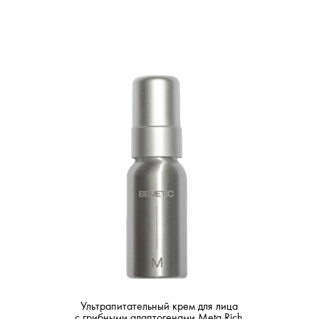
Ультрапитательный крем для лица
с грибными адаптогенами Meta Rich