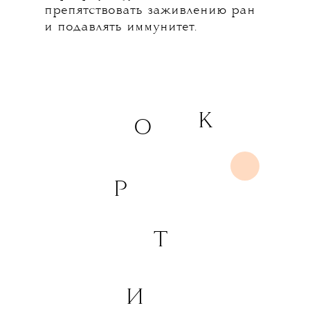
препятствовать заживлению ран
и подавлять иммунитет.
К
О
Р
Т
И