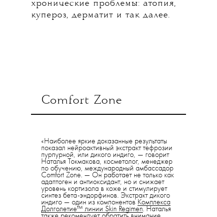
хронические проблемы: атопия,
купероз, дерматит и так далее.
Comfort Zone
«Наиболее яркие доказанные результаты
показал нейроактивный экстракт тефрозии
пурпурной, или дикого индиго, — говорит
Наталья Токмакова, косметолог, менеджер
по обучению, международный амбассадор
Comfort Zone. — Он работает не только как
адаптоген и антиоксидант, но и снижает
уровень кортизола в коже и стимулирует
синтез бета-эндорфинов. Экстракт дикого
индиго — один из компонентов
Комплекса
Долголетие™ линии Skin Regimen
. Наталья
также рекомендует обратить внимание