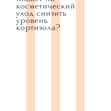
косметический
уход снизить
уровень
кортизола?