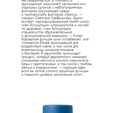
неспецифическую устойчивость
(врожденный иммунитет) организма или
отдельных органов к неблагоприятным
факторам окружающей среды
и противостоять факторам стресса, —
говорит Светлана Гребенькова, бьюти-
эксперт, сертифицированный health-coach,
член Ассоциации нутрициологов и коучей
по здоровью, член Ассоциации
специалистов образовательной
и функциональной медицины. — Когда
барьерная функция кожи ослабевает, она
становится более проницаемой для
воздействий извне, в том числе для
всевозможных микроорганизмов
и бактерий. В результате происходит
процесс, который дерматологи называют
снижением местного кожного иммунитета.
Крем с адаптогенами, в том числе с грибом
рейши и водорослями, — хорошая идея,
если вы хотите усилить защитные функции
и повысить уровень увлажнения кожи».