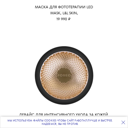
МАСКА ДЛЯ ФОТОТЕРАПИИ LED
MASK, L&L SKIN,
19 990 ₽
ДЕВАЙС ДЛЯ ИНТЕНСИВНОГО УХОДА ЗА КОЖЕЙ
UFO 2 BLACK X ALINA SHPAK, FOREO,
МЫ ИСПОЛЬЗУЕМ ФАЙЛЫ COOKIES ЧТОБЫ САЙТ РАБОТАЛ ЛУЧШЕ И БЫСТРЕЕ.
ПОДПИСЫВАЙТЕСЬ
НА НАШУ
ВЕЧЕРНЮЮ РАССЫЛКУ
НАДЕЕМСЯ, ВЫ НЕ ПРОТИВ.
29 999 ₽