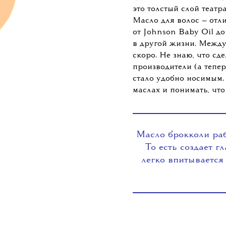
Эврика!
Но ликбез простых сме
их понимаю. У нас с ю
знание, что масло подх
поры, оно не впитывает
единственный макияж, 
это толстый слой театр
Масло для волос — отли
от Johnson Baby Oil до
в другой жизни. Между
скоро. Не знаю, что сд
производители (а тепер
стало удобно носимым.
маслах и понимать, что