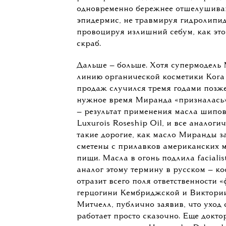
микроэлементы, растител
другие компон
“
Тогда же ведущие специалисты индус
доносить до нас, что лучше всего д
подходит именно масло, а не крем. 
растворять липиды, а значит, горазд
одновременно бережнее отшелушива
эпидермис, не травмируя гидролипи
провоцируя излишний себум, как это
скраб.
Дальше — больше. Хотя супермодель
линию органической косметики Kora 
продаж случился тремя годами позже
нужное время Миранда «призналась»
— результат применения масла шипов