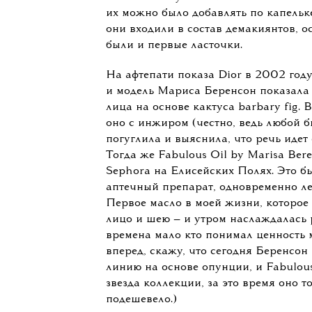
ольшая битва косметических
Б
началась в 2012 году. До это
выступали как вспомогательн
их можно было добавлять по капельке
они входили в состав демакиянтов, ос
были и первые ласточки.
На афтепати показа Dior в 2002 год
и модель Мариса Беренсон показала 
лица на основе кактуса barbary fig. 
оно с инжиром (честно, ведь любой б
погуглила и выяснила, что речь идет 
Тогда же Fabulous Oil by Marisa Ber