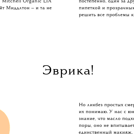
если не на масло Cha
чные пузырьки, не
а $49, были буквально
Riley Luna Sleepin
магазинов здоровой
Facial Oil — $195, 
t (наиболее близкий
$138. На этом фо
метолог, но и он не
миссис Блум выгляд
«фэшиолисты»)
и Бекхэм Дебора
 с подобным маслом
ор Митчелл добавляет
Тем временем бренды-г
 Mitchell Organic LIA
постепенно, один за д
т Миддлтон — и та не
пипеткой и прозрачны
решить все проблемы к