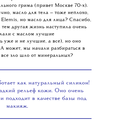
ртных продвигался со скрипом, и я
ных лет в подкорке прочно сидит
одит только для загара. Оно забивает
ся, оно мерзко блестит, и
который можно на него положить, —
ального грима (привет Москве 70-х).
чно, масло для тела — тоже неплохо,
 Elemis, но масло для лица? Спасибо,
 тем другая жизнь наступила очень
елали с маслом лучшие
ь уже и не лучшие, а все), но оно
 А может, мы начали разбираться в
 все зло шло от минеральных?