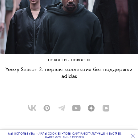
•
НОВОСТИ
НОВОСТИ
Yeezy Season 2: первая коллекция без поддержки
adidas
МЫ ИСПОЛЬЗУЕМ ФАЙЛЫ COOKIES ЧТОБЫ САЙТ РАБОТАЛ ЛУЧШЕ И БЫСТРЕЕ.
О ПРОЕКТЕ
ПОДПИСЫВАЙТЕСЬ
НА НАШУ
ВЕЧЕРНЮЮ РАССЫЛКУ
НАДЕЕМСЯ, ВЫ НЕ ПРОТИВ.