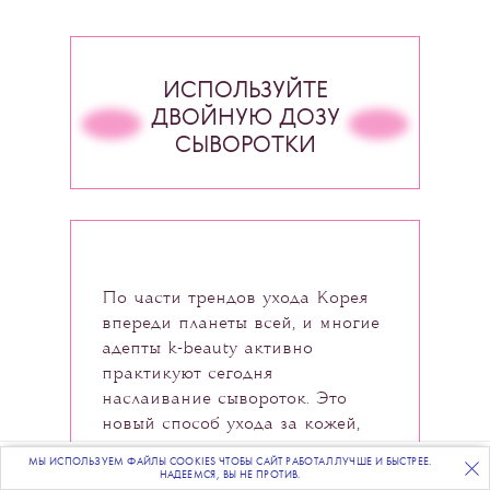
ИСПОЛЬЗУЙТЕ
ДВОЙНУЮ ДОЗУ
СЫВОРОТКИ
По части трендов ухода Корея
впереди планеты всей, и многие
адепты k-beauty активно
практикуют сегодня
наслаивание сывороток. Это
новый способ ухода за кожей,
чем-то напоминающий уже
МЫ ИСПОЛЬЗУЕМ ФАЙЛЫ COOKIES ЧТОБЫ САЙТ РАБОТАЛ ЛУЧШЕ И БЫСТРЕЕ.
ПОДПИСЫВАЙТЕСЬ
НА НАШУ
ВЕЧЕРНЮЮ РАССЫЛКУ
знакомый нам мультимаскинг,
НАДЕЕМСЯ, ВЫ НЕ ПРОТИВ.