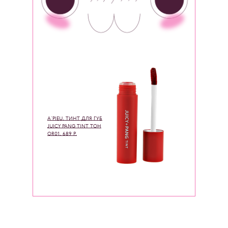
A`PIEU, ТИНТ ДЛЯ ГУБ
JUICY PANG TINT ТОН
OR01, 689 Р.