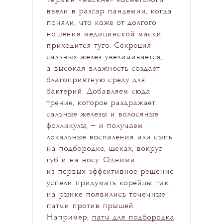
Термин «маскне» косметологи
ввели в разгар пандемии, когда
поняли, что коже от долгого
ношения медицинской маски
приходится туго. Секреция
сальных желез увеличивается,
а высокая влажность создает
благоприятную среду для
бактерий. Добавляем сюда
трение, которое раздражает
сальные железы и волосяные
фолликулы, — и получаем
локальные воспаления или сыпь
на подбородке, щеках, вокруг
губ и на носу. Одними
из первых эффективное решение
успели придумать корейцы: так
на рынке появились точечные
патчи против прыщей.
Например,
патч для подбородка