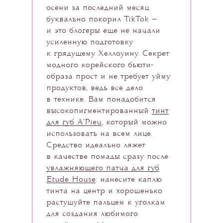
осени за последний месяц
буквально покорил TikTok —
и это блогеры еще не начали
усиленную подготовку
к грядущему Хеллоуину. Секрет
модного корейского бьюти-
образа прост и не требует уйму
продуктов, ведь все дело
в технике. Вам понадобится
высокопигментированный
тинт
для губ A’Pieu
, который можно
использовать на всем лице.
Средство идеально ляжет
в качестве помады сразу после
увлажняющего патча для губ
Etude House
: нанесите каплю
тинта на центр и хорошенько
растушуйте пальцем к уголкам
для создания любимого