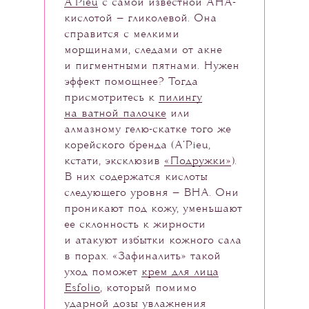
A’Pieu
с самой известной AHA-
кислотой — гликолевой. Она
справится с мелкими
морщинами, следами от акне
и пигментными пятнами. Нужен
эффект помощнее? Тогда
присмотритесь к
пилингу
на ватной палочке
или
алмазному гелю-скатке того же
корейского бренда (A’Pieu,
кстати, эксклюзив
«Подружки»
).
В них содержатся кислоты
следующего уровня — BHA. Они
проникают под кожу, уменьшают
ее склонность к жирности
и атакуют избытки кожного сала
в порах. «Зафиналить» такой
уход поможет
крем для лица
Esfolio
, который помимо
ударной дозы увлажнения