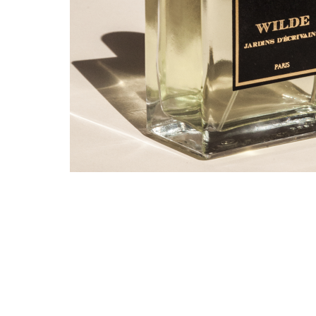
Вещь не
Jar
Названный именем Оскар
России марки Jardins d
коллекцию, где каждый из
остальные, будет зв