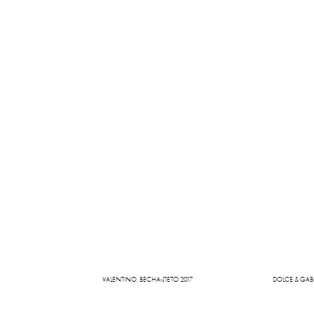
VALENTINO
, ВЕСНА-ЛЕТО 2017
DOLCE & GA