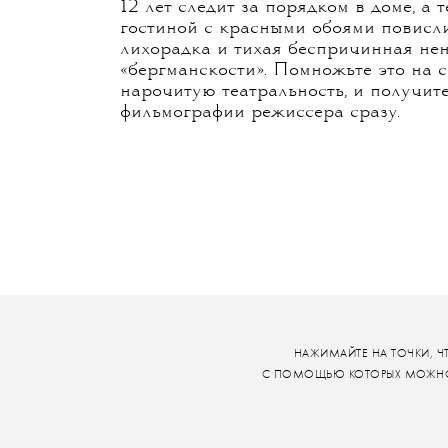
12 лет следит за порядком в доме, а
гостиной с красными обоями повисл
лихорадка и тихая беспричинная нен
«бергманскости». Помножьте это на 
нарочитую театральность, и получит
фильмографии режиссера сразу.
НАЖИМАЙТЕ НА ТОЧКИ,
Ч
С ПОМОЩЬЮ КОТОРЫХ МОЖНО