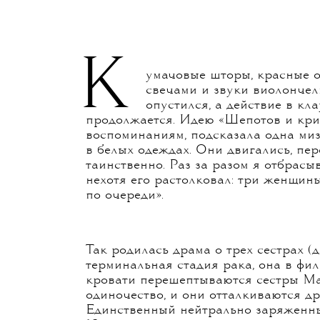
К
умачовые шторы, красные о
свечами и звуки виолончел
опустился, а действие в кл
продолжается. Идею «Шепотов и кри
воспоминаниям, подсказала одна ми
в белых одеждах. Они двигались, пер
таинственно. Раз за разом я отбрасыв
нехотя его растолковал: три женщин
по очереди».
Так родилась драма о трех сестрах (
терминальная стадия рака, она в фил
кровати перешептываются сестры Ма
одиночество, и они отталкиваются др
Единственный нейтрально заряженны