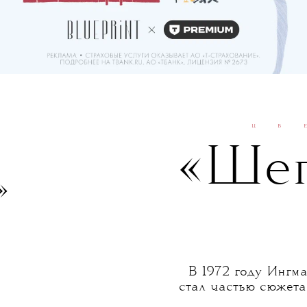
ЦВ
«Шеп
»
В 1972 году Ингма
стал частью сюжета