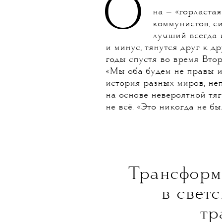
О
на — «горласта
коммунистов, с
лучший всегда 
и минус, тянутся друг к д
годы спустя во время Вто
«Мы оба будем не правы и
история разных миров, не
на основе невероятной тяг
не всё. «Это никогда не бы
Трансформ
в свет
тр