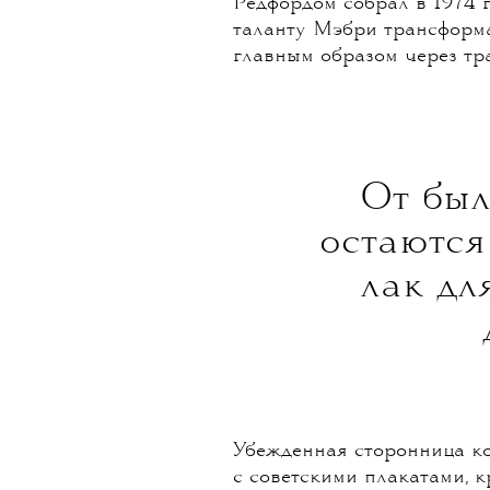
Редфордом собрал в 1974 г
таланту Мэбри трансформа
главным образом через т
От был
остаются
лак дл
Убежденная сторонница к
с советскими плакатами, 