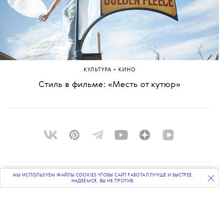
•
КУЛЬТУРА
КИНО
Стиль в фильме: «Месть от кутюр»
МЫ ИСПОЛЬЗУЕМ ФАЙЛЫ COOKIES ЧТОБЫ САЙТ РАБОТАЛ ЛУЧШЕ И БЫСТРЕЕ.
ПОДПИСЫВАЙТЕСЬ
НА НАШУ
ВЕЧЕРНЮЮ РАССЫЛКУ
О ПРОЕКТЕ
НАДЕЕМСЯ, ВЫ НЕ ПРОТИВ.
КОМАНДА
BLUE LAB