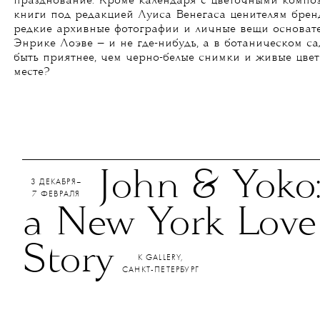
празднование. Кроме календаря с цветочными компо
книги под редакцией Луиса Венегаса ценителям брен
редкие архивные фотографии и личные вещи основат
Энрике Лоэве — и не где-нибудь, а в ботаническом са
быть приятнее, чем черно-белые снимки и живые цве
месте?
John & Yoko:
3 ДЕКАБРЯ–
7 ФЕВРАЛЯ
a New York Love
Story
K GALLERY,
САНКТ-ПЕТЕРБУРГ