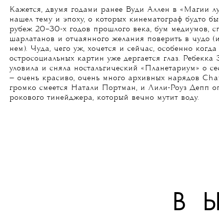
Кажется, двумя годами ранее Вуди Аллен в «Магии лу
нашел тему и эпоху, о которых кинематограф будто бы
рубеж 20–30-х годов прошлого века, бум медиумов, с
шарлатанов и отчаянного желания поверить в чудо (и
нем). Чуда, чего уж, хочется и сейчас, особенно когда
остросоциальных картин уже дергается глаз. Ребекка 
уловила и сняла ностальгический «Планетариум» о се
— очень красиво, очень много архивных нарядов Chan
громко смеется Натали Портман, и Лили-Роуз Депп о
рокового тинейджера, который вечно мутит воду.
В 