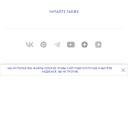
ЧИТАЙТЕ ТАКЖЕ
МЫ ИСПОЛЬЗУЕМ ФАЙЛЫ COOKIES ЧТОБЫ САЙТ РАБОТАЛ ЛУЧШЕ И БЫСТРЕЕ.
О ПРОЕКТЕ
ПОДПИСЫВАЙТЕСЬ
НА НАШУ
ВЕЧЕРНЮЮ РАССЫЛКУ
НАДЕЕМСЯ, ВЫ НЕ ПРОТИВ.
КОМАНДА
BLUE LAB
КОНТАКТЫ
РАССЫЛКА
РЕКЛАМОДАТЕЛЯМ