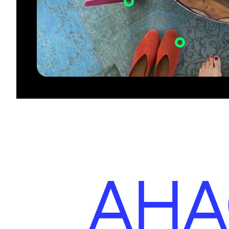
Подставками под ноутбук тоже
стараюсь обзаводиться везде и всегда.
Эта — странного цвета и формы —
IKEA.
Туфли ATP помогают поддерживать
рабочий настрой. Вы же знаете, что
аббревиатура расшифровывается к
all tomorrow's parties?