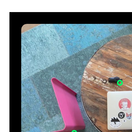
МА
АН