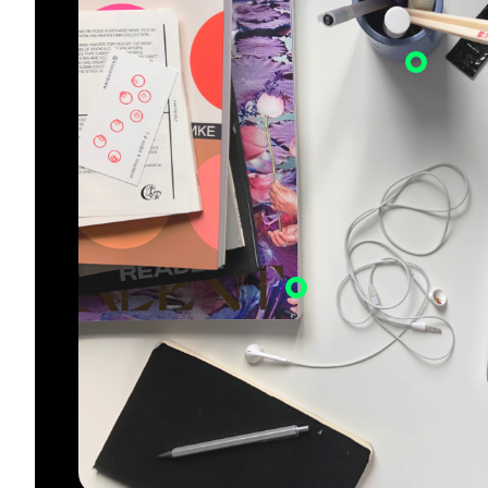
Три р
океан
приве
Керамический стаканчик из-под йо
привезла из Парижа. Храню в нем р
Журнал Foam Magazine и книга
карандаши и всякую мелочь вроде
«Нормально о косметике». Держу их
гигиенической помады.
Еще храню в
на столе на случай, если выдастся
китайские палочки — их мне привез
минутка передохнуть и полистать в
из нью-йоркского Чайна-тауна.
течение дня. Помогает привести мысли
в порядок.