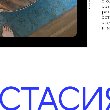
нажмите на зеленый кружок, чтобы узнать подробности
интервью я записываю на салфетке, важные
коллеги очень ругались, когда я душилась
телефоны — на руке. В этом смысле моя
в течение рабочего дня, но этот аромат после
жизнь — полнейший хаос. А вот без мышки
долгих переговоров мне разрешили.
работать не могу. Эта — самая любимая —
У м
из Muji: кажется, ей минимум лет восемь.
три
Очень люблю полевые цветы.
сло
раб
по 
Мне
сли
с о
ак
хот
рас
ост
люд
и м