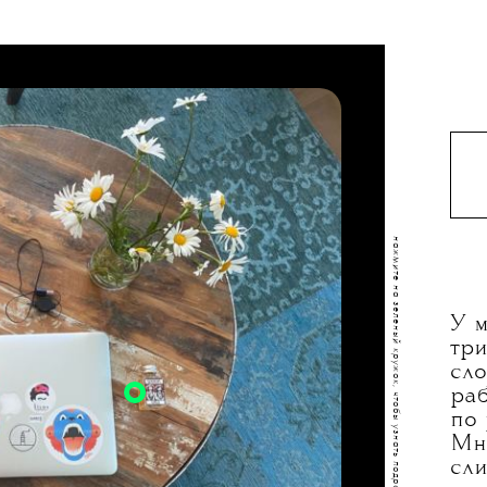
РИНА
ЦИПЕР
Еще не могу жить без запахов. Сколько всего
у меня духов, говорить не буду, это — те, что
путешествуют всегда со мной. Ароматы Lush
я вообще очень жалую, у марки есть два
знаковых жасмина, Lust я люблю больше
потому, что он поразвратней, а этот — Sikkim
girls — побезопасней. Как ни странно,
он нравится всем — даже самым
У меня никогда не было планера, вопросы к
привередливым «носам». На прошлой работе