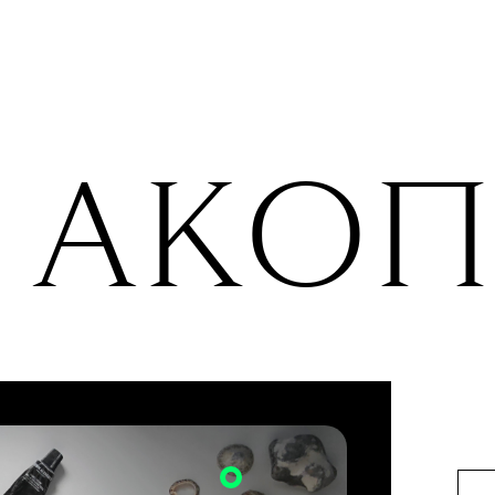
e Blueprint, отточив навыки
нова засела по домам — и
 заскучать в четырех стенах и
balance.
А
АКОП