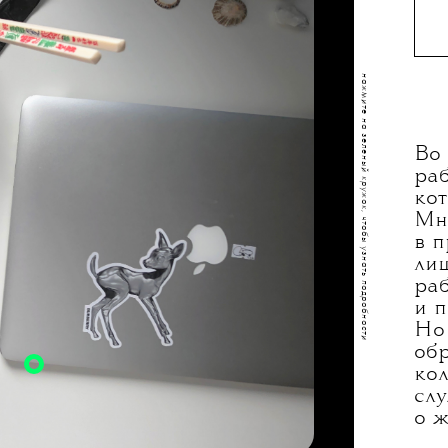
акушки — нашла на берегу
а в Португалии, а камень
з друг из Лондона.
нажмите на зеленый кружок, чтобы узнать подробности
гурта —
учки,
 стакане
Во
ла подруга
раб
кот
Мн