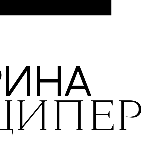
в п
лиш
раб
и п
Но 
об
Два основых рабочих инструмента
ко
— ноутбук и блокнот.
сл
о ж