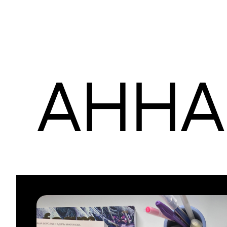
на удаленную работу. Команда Th
удаленки еще в первую волну, с
показывает, что помогает нам не
соблюсти пресловутый work life 
АНН