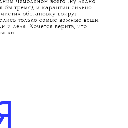
еня выдался странный год: только
 месяца из него в общей
жности провела в Москве. Так что
очее место успело покочевать
разным квартирам и гостиницам.
 всегда казалось, что у меня
шком много вещей, хотелось жить
дним чемоданом всего (ну ладно,
я бы тремя), и карантин сильно
чистил обстановку вокруг —
ались только самые важные вещи,
и и дела. Хочется верить, что
ысли.