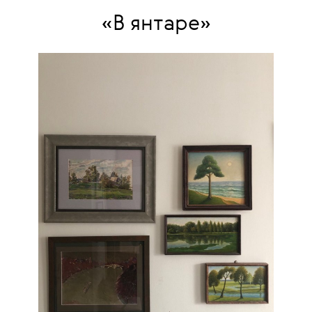
«В янтаре»