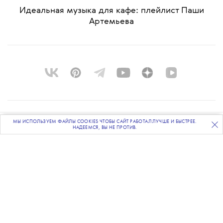
Идеальная музыка для кафе: плейлист Паши
Артемьева
О ПРОЕКТЕ
МЫ ИСПОЛЬЗУЕМ ФАЙЛЫ COOKIES ЧТОБЫ САЙТ РАБОТАЛ ЛУЧШЕ И БЫСТРЕЕ.
ПОДПИСЫВАЙТЕСЬ
НА НАШУ
ВЕЧЕРНЮЮ РАССЫЛКУ
НАДЕЕМСЯ, ВЫ НЕ ПРОТИВ.
КОМАНДА
BLUE LAB
КОНТАКТЫ
РАССЫЛКА
РЕКЛАМОДАТЕЛЯМ