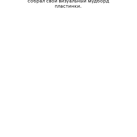
собрал свой визуальный мудборд
пластинки.