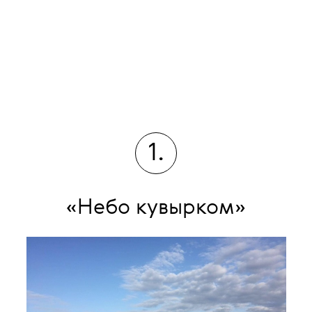
1.
«Небо кувырком»