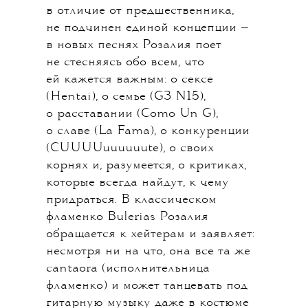
в отличие от предшественника,
не подчинен единой концепции —
в новых песнях Розалия поет
не стесняясь обо всем, что
ей кажется важным: о сексе
(Hentai), о семье (G3 N15),
о расставании (Como Un G),
о славе (La Fama), о конкуренции
(CUUUUuuuuuute), о своих
корнях и, разумеется, о критиках,
которые всегда найдут, к чему
придраться. В классическом
фламенко Bulerias Розалия
обращается к хейтерам и заявляет:
несмотря ни на что, она все та же
cantaora (исполнительница
фламенко) и может танцевать под
гитарную музыку даже в костюме