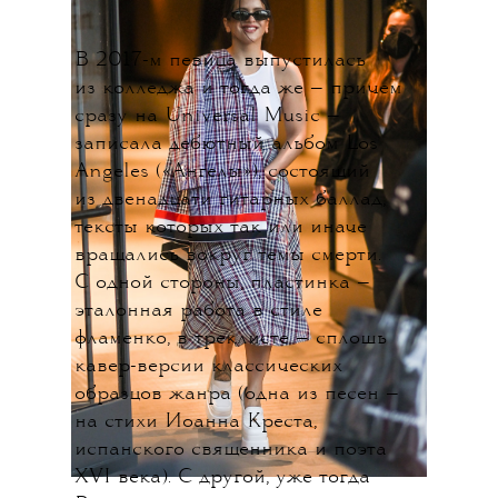
В 2017-м певица выпустилась
из колледжа и тогда же — причем
сразу на Universal Music —
записала дебютный альбом Los
Angeles («Ангелы»), состоящий
из двенадцати гитарных баллад,
тексты которых так или иначе
вращались вокруг темы смерти.
С одной стороны, пластинка —
эталонная работа в стиле
фламенко, в треклисте — сплошь
кавер-версии классических
образцов жанра (одна из песен —
на стихи Иоанна Креста,
испанского священника и поэта
XVI века). С другой, уже тогда