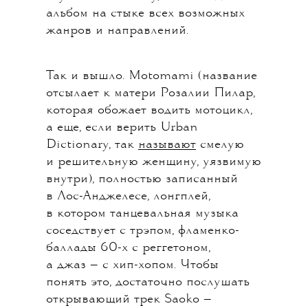
альбом на стыке всех возможных
жанров и направлений.
Так и вышло. Motomami (название
отсылает к матери Розалии Пилар,
которая обожает водить мотоцикл,
а еще, если верить Urban
Dictionary, так
называют
смелую
и решительную женщину, уязвимую
внутри), полностью записанный
в Лос-Анджелесе, лонгплей,
в котором танцевальная музыка
соседствует с трэпом, фламенко-
баллады 60-х с реггетоном,
а джаз — с хип-хопом. Чтобы
понять это, достаточно послушать
открывающий трек Saoko —