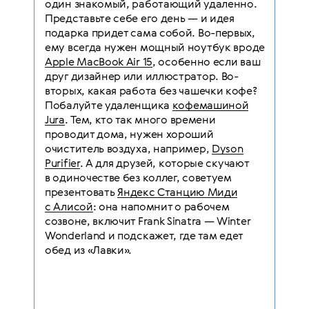
один знакомый, работающий удаленно.
Представьте себе его день — и идея
подарка придет сама собой. Во-первых,
ему всегда нужен мощный ноутбук вроде
Apple MacBook Air 15
, особенно если ваш
друг дизайнер или иллюстратор. Во-
вторых, какая работа без чашечки кофе?
Побалуйте удаленщика
кофемашиной
Jura
. Тем, кто так много времени
проводит дома, нужен хороший
очиститель воздуха, например,
Dyson
Purifier
. А для друзей, которые скучают
в одиночестве без коллег, советуем
презентовать
Яндекс Станцию Миди
с Алисой
: она напомнит о рабочем
созвоне, включит Frank Sinatra — Winter
Wonderland и подскажет, где там едет
обед из «Лавки».