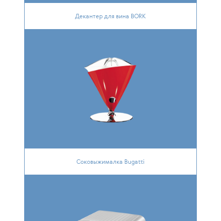
Декантер для вина BORK
Соковыжималка Bugatti