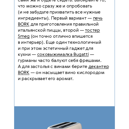
сами же и будете сидеть. Выбирайте то,
что можно сразу же и опробовать
(и не забудьте прихватить все нужные
ингредиенты). Первый вариант —
печь
BORK
для приготовления правильной
итальянской пиццы, второй —
тостер
Smeg
(он точно отлично впишется
в интерьер). Еще один технологичный
и при этом эстетичный гаджет для
кухни —
соковыжималка Bugatti
—
гурманы часто балуют себя фрешами.
А для застолья с винами берите
декантер
BORK
— он насыщает вино кислородом
и раскрывает его аромат.