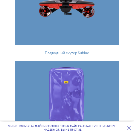
Подводный скутер Sublue
МЫ ИСПОЛЬЗУЕМ ФАЙЛЫ COOKIES ЧТОБЫ САЙТ РАБОТАЛ ЛУЧШЕ И БЫСТРЕЕ.
ПОДПИСЫВАЙТЕСЬ
НА НАШУ
ВЕЧЕРНЮЮ РАССЫЛКУ
НАДЕЕМСЯ, ВЫ НЕ ПРОТИВ.