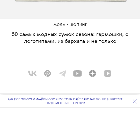
•
МОДА
ШОПИНГ
50 самых модных сумок сезона: гармошки, с
логотипами, из бархата и не только
МЫ ИСПОЛЬЗУЕМ ФАЙЛЫ COOKIES ЧТОБЫ САЙТ РАБОТАЛ ЛУЧШЕ И БЫСТРЕЕ.
О ПРОЕКТЕ
ПОДПИСЫВАЙТЕСЬ
НА НАШУ
ВЕЧЕРНЮЮ РАССЫЛКУ
НАДЕЕМСЯ, ВЫ НЕ ПРОТИВ.
КОМАНДА
BLUE LAB
КОНТАКТЫ