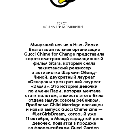
ТЕКСТ:
АЛИНА ГРИГАЛАШВИЛИ
Минувшей ночью в Нью-Йорке
благотворительная организация
Gucci Chime for Change представила
короткометражный анимационный
фильм Sitara, который сняла
пакистанский режиссер
и активистка Шармин Обаид-
Чиной, двукратный лауреат
«Оскара» и трехкратный лауреат
«Эмми». Это история девочки
по имени Пари, которая мечтала
стать пилотом, а вместо этого была
отдана замуж совсем ребенком.
Проблеме Child Marriage посвящен
и новый выпуск Gucci Chime Zine —
#LetGirlsDream, который уже
11 октября, в Международный день
девочек, появится в продаже
во флорентийском Gucci Garden,