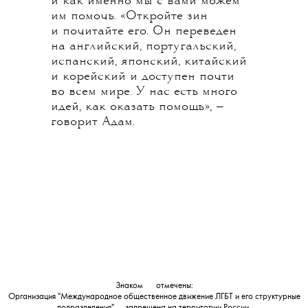
и как именно мы с вами можем
им помочь. «Откройте зин
и почитайте его. Он переведен
на английский, португальский,
испанский, японский, китайский
и корейский и доступен почти
во всем мире. У нас есть много
идей, как оказать помощь», —
говорит Адам.
Знаком
💧
отмечены:
Организация "Международное общественное движение ЛГБТ и его структурные
подразделения" — запрещена на территории России.