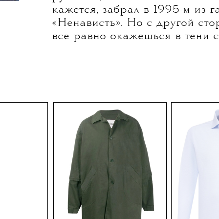
На фотоколле фильма Гаспар
компанию Беллуччи составил 
совместительству муж — Венса
Моникой и под палящим солн
Венсан кажется одновременн
неприлично одетым: габардин
рубашка, белые Nike Air Max 
кажется, забрал в 1995-м из 
«Ненависть». Но с другой стор
все равно окажешься в тени 