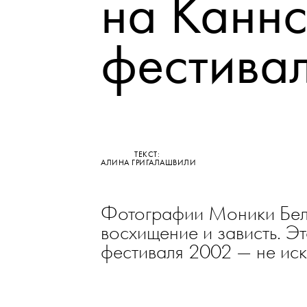
•
МОДА
ДОКУМЕНТ
Моника
на Канн
фестива
ТЕКСТ: