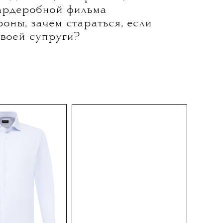
а Ноэ «Необратимость»
партнер по съемкам и по
н Кассель. Рядом с
цем Лазурного побережья
о одетым неприлично и
овый тренч, голубая
и джинсы, которые он,
гардеробной фильма
оны, зачем стараться, если
своей супруги?