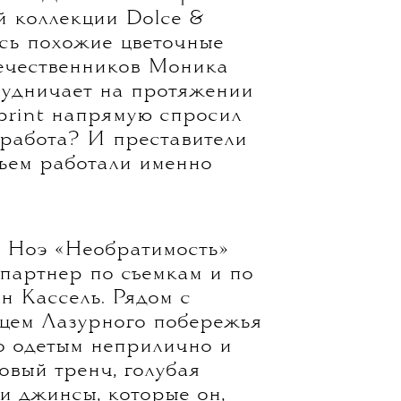
й весной 2002 года
рала облегающее платье с
дин источник не указывает,
оснежном макси явственно
ико Дольче и Стефано
й коллекции Dolce &
сь похожие цветочные
течественников Моника
рудничает на протяжении
eprint напрямую спросил
 работа? И преставители
тьем работали именно