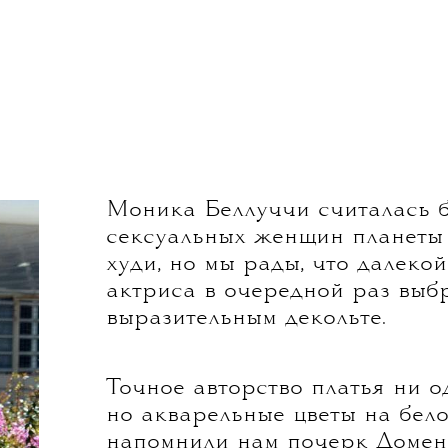
луччи вызывают
тот образ с Каннского
ключение.
Моника Беллуччи считалась б
сексуальных женщин планеты