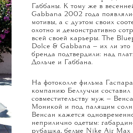
худи, но мы рады, что далеко
актриса в очередной раз выб
выразительным декольте.
Точное авторство платья ни о
но акварельные цветы на бел
напомнили нам почерк Домен
Габбаны. К тому же в весенне
Gabbana 2002 года появляли
мотивы, а с дуэтом своих соо
охотно и демонстративно сот
всей своей карьеры. The Blu
Dolce & Gabbana — их ли это
бренда подтвердили: над пла
Дольче и Габбана.