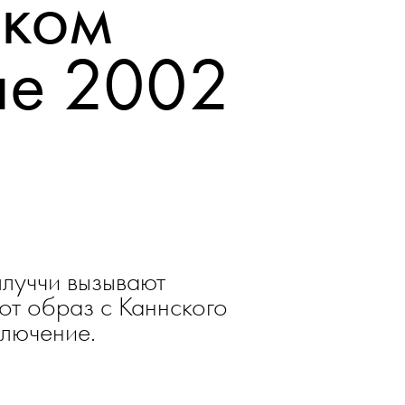
06 ИЮЛЯ 20
 Беллуччи
ском
ле 2002