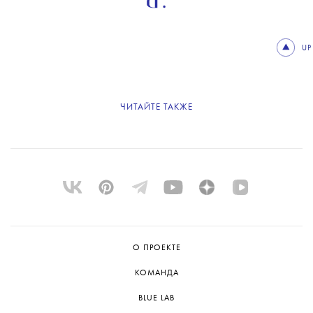
патронташ, а рукава из плащевой
ткани-хаки. Странная вещь, но мне
очень подходит. Мне кажется, люди
с минимальным вкусом любят
бренды, которые подчеркивают их
индивидуальность. Я воспринимаю
ношение вещей Dries Van Noten как
коллаборацию с автором. Мне
кажется, примерно для таких людей,
как я, он это и делает.
Самые важные новости и материалы –
в нашей
вечерней рассылке
.
Подписывайтесь!