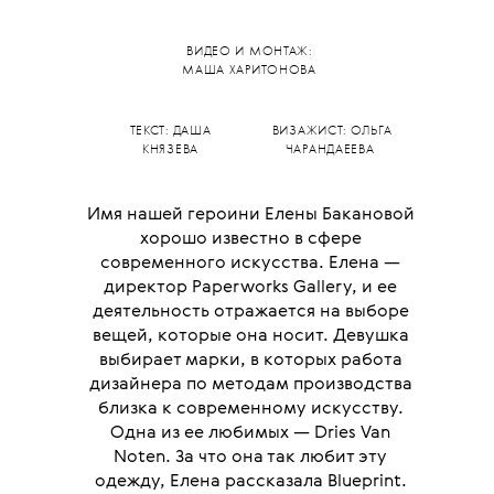
•
МОДА
ИНТЕРВЬЮ
Любимая
марка:
Елена
Баканова
и
Dries Van
Noten