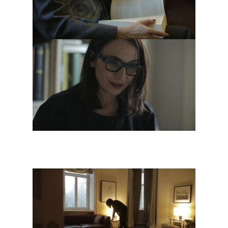
современным искусством, это
отражается и на моих вкусах
в одежде. Во всем мире галеристы,
художники и арт-дилеры любят
артистические бренды, такие как
Comme des Garçons, Yamamoto,
Junya Watanabe, Dries Van Noten,
Martin Margiela и другие. Так
и меня привлекает история, когда
работа дизайнера близка
по методам производства
к современному искусству
и содержит дополнительные смыслы,
кроме, строго говоря, качества
и практичности предмета.