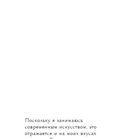
ВИДЕО И МОНТАЖ:
МАША ХАРИТОНОВА
ТЕКСТ: ДАША
ВИЗАЖИСТ: ОЛЬГА
КНЯЗЕВА
ЧАРАНДАЕЕВА
Имя нашей героини Елены Бакановой
хорошо известно в сфере
современного искусства. Елена —
директор Paperworks Gallery, и ее
деятельность отражается на выборе
вещей, которые она носит. Девушка
выбирает марки, в которых работа
дизайнера по методам производства
близка к современному искусству.
Одна из ее любимых — Dries Van