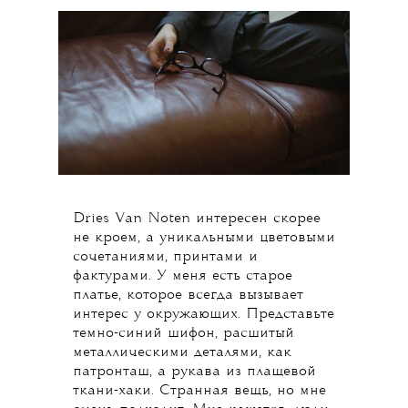
Leform — место, где я покупаю Dries
Van Noten чаще всего. У них очень
хорошая закупка и всегда видна
тщательная байерская работа. Даже
по любым европейским меркам это
объективно очень хороший магазин.
В моем гардеробе есть вещи Dries
Van Noten, которые я покупала там
десять лет назад, но я никогда
от них не избавлюсь. Они могут
сопровождать меня всю жизнь, и в
этом их основная
привлекательность. То есть это
коллекционирование своего рода.