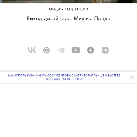
•
МОДА
ТЕНДЕНЦИИ
Выход дизайнера: Миучча Прада
МЫ ИСПОЛЬЗУЕМ ФАЙЛЫ COOKIES ЧТОБЫ САЙТ РАБОТАЛ ЛУЧШЕ И БЫСТРЕЕ.
О ПРОЕКТЕ
ПОДПИСЫВАЙТЕСЬ
НА НАШУ
ВЕЧЕРНЮЮ РАССЫЛКУ
НАДЕЕМСЯ, ВЫ НЕ ПРОТИВ.
КОМАНДА
BLUE LAB
КОНТАКТЫ
РАССЫЛКА