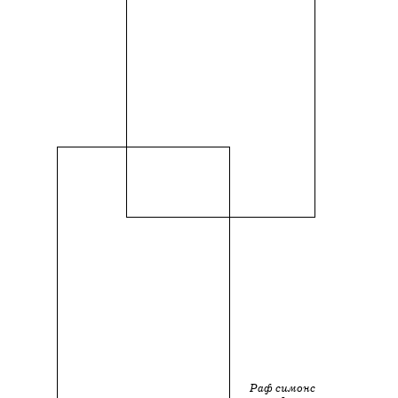
Раф симонс