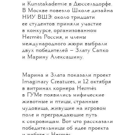
и Kunstakademie в Дюссельдорфе.
В Москве повезло Школе дизайна
НИУ ВШЭ: около тридцати
ее студентов приняли участие
в конкурсе, организованном
Hermès Россия, и члены
международного жюри выбрали
двух победителей — Злату Сапко
и Марину Алексашину.
Марина и Злата показали проект
Imaginary Creatures, и 12 октября
в витринах корнера Hermès
в ГУМе появились мифические
животные и птицы, странные
чудовища, живущие на игровом
поле и преграждающие путь
к сокровищам. Вот что рассказали
победительницы об идее проекта
и работе с Hermès.