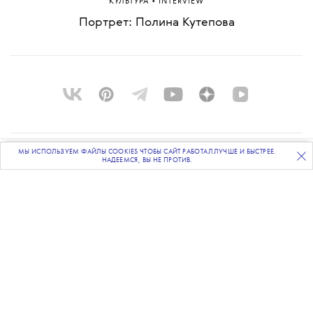
•
КУЛЬТУРА
INTERVIEW
Портрет: Полина Кутепова
МЫ ИСПОЛЬЗУЕМ ФАЙЛЫ COOKIES ЧТОБЫ САЙТ РАБОТАЛ ЛУЧШЕ И БЫСТРЕЕ.
ПОДПИСЫВАЙТЕСЬ
НА НАШУ
ВЕЧЕРНЮЮ РАССЫЛКУ
О ПРОЕКТЕ
НАДЕЕМСЯ, ВЫ НЕ ПРОТИВ.
КОМАНДА
BLUE LAB
КОНТАКТЫ
РАССЫЛКА
РЕКЛАМОДАТЕЛЯМ