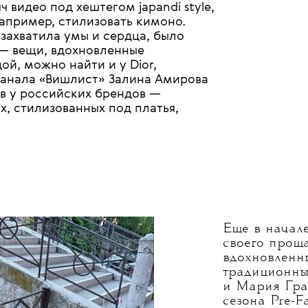
ч видео под хештегом japandi style,
например, стилизовать кимоно.
захватила умы и сердца, было
— вещи, вдохновленные
й, можно найти и у Dior,
-канала «Вишлист» Залина Амирова
в у российских брендов —
х, стилизованных под платья,
Еще в начал
своего прощ
вдохновленн
традиционны
и Мария Гра
сезона Pre-F