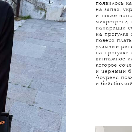
появилось к
на запах, у
и также нап
микротренд п
папарацци с
на прогулке 
поверх плать
уличные реп
на прогулке 
винтажное к
которое соч
и черными б
Лоуренс поз
и бейсболкой