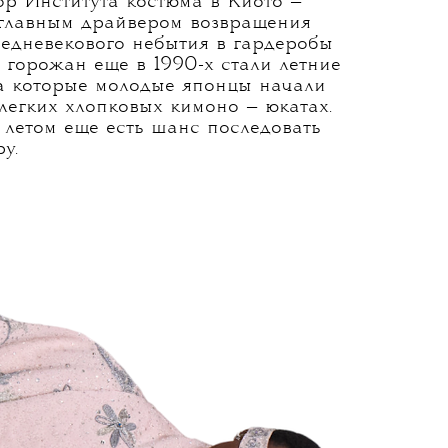
ор Института костюма в Киото —
 главным драйвером возвращения
редневекового небытия в гардеробы
горожан еще в 1990-х стали летние
на которые молодые японцы начали
легких хлопковых кимоно — юкатах.
 летом еще есть шанс последовать
у.