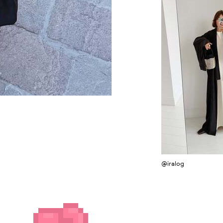
@iralog