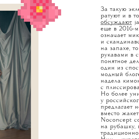
За такую экл
ратуют и в т
обсуждают
ja
еще в 2016-м
означает ми
и скандинав
на запахе, т
рукавами в с
понятное де
один из спос
модный блог
надела кимо
с плиссирова
Но более ун
у российског
предлагает 
вместо жакет
Noconcept с
на рубашку,
традиционно