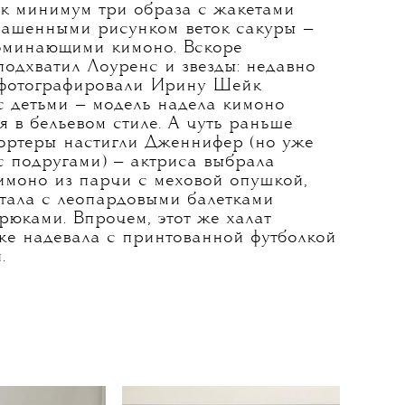
ак минимум три образа с жакетами
крашенными рисунком веток сакуры —
оминающими кимоно. Вскоре
одхватил Лоуренс и звезды: недавно
фотографировали Ирину Шейк
с детьми — модель надела кимоно
я в бельевом стиле. А чуть раньше
ортеры настигли Дженнифер (но уже
с подругами) — актриса выбрала
имоно из парчи с меховой опушкой,
етала с леопардовыми балетками
рюками. Впрочем, этот же халат
же надевала с принтованной футболкой
.