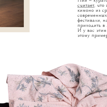
Нии — курат
считает
, что
кимоно из с
современных 
фестивали, 
приходить в 
И у вас этим
этому пример