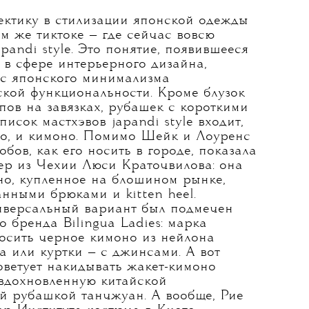
ектику в стилизации японской одежды
ом же тиктоке — где сейчас вовсю
pandi style. Это понятие, появившееся
 в сфере интерьерного дизайна,
кс японского минимализма
ской функциональности. Кроме блузок
опов на завязках, рубашек с короткими
писок мастхэвов japandi style входит,
ло, и кимоно. Помимо Шейк и Лоуренс
обов, как его носить в городе, показала
ер из Чехии Люси Краточвилова: она
но, купленное на блошином рынке,
нными брюками и kitten heel.
иверсальный вариант был подмечен
о бренда Bilingua Ladies: марка
носить черное кимоно из нейлона
а или куртки — с джинсами. А вот
оветует накидывать жакет-кимоно
 вдохновленную китайской
й рубашкой танчжуан. А вообще, Рие