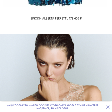
↑ БРЮКИ ALBERTA FERRETTI, 178 405 ₽
МЫ ИСПОЛЬЗУЕМ ФАЙЛЫ COOKIES ЧТОБЫ САЙТ РАБОТАЛ ЛУЧШЕ И БЫСТРЕЕ.
ПОДПИСЫВАЙТЕСЬ
НА НАШУ
ВЕЧЕРНЮЮ РАССЫЛКУ
НАДЕЕМСЯ, ВЫ НЕ ПРОТИВ.