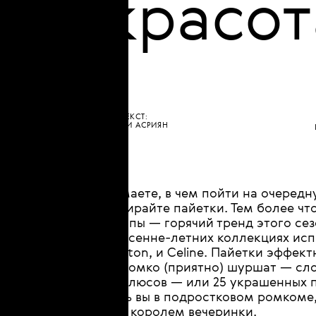
•
МОДА
ШОПИНГ
б
Шик,
красот
ТЕКСТ:
НЕЛЛИ АСРИЯН