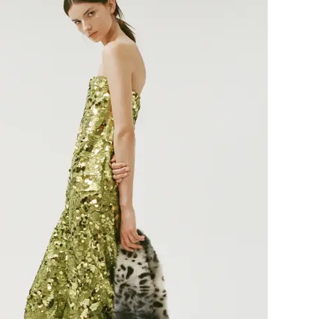
← ТОП GANNI,
35 200 ₽