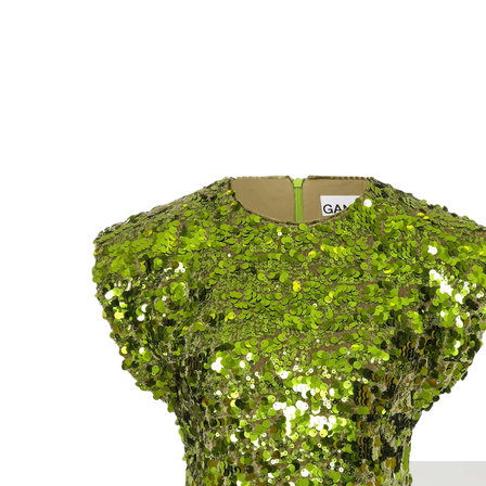
ую летнюю тусовку? Все просто —
о расшитые ими юбки, платья
она, который в круизных
тали и Dries Van Noten, и Louis
тно блестят, а крупные еще
вом, одни плюсы. А точнее,
айетками вещей, в которых вас,
 точно назначили бы королевой