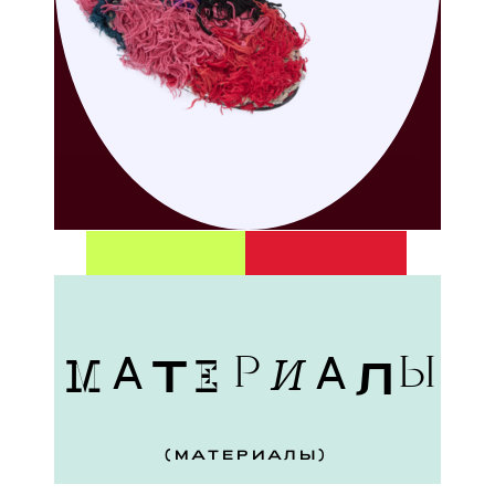
Т
И
М
Е
Л
А
Р
А
Ы
(МАТЕРИАЛЫ)