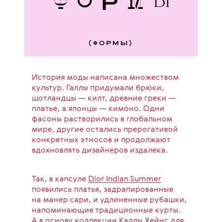
Ф
Р
М
О
Ы
(ФОРМЫ)
История моды написана множеством
культур. Галлы придумали брюки,
шотландцы — килт, древние греки —
платье, а японцы — кимоно. Одни
фасоны растворились в глобальном
мире, другие остались прерогативой
конкретных этносов и продолжают
вдохновлять дизайнеров издалека.
Так, в капсуле
Dior Indian Summer
появились платья, задрапированные
на манер сари, и удлиненные рубашки,
напоминающие традиционные курты.
А в основу коллекции Каллы Хейнс для