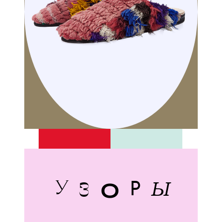
Ы
З
О
У
Р