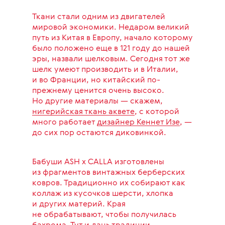
Ткани стали одним из двигателей
мировой экономики. Недаром великий
путь из Китая в Европу, начало которому
было положено еще в 121 году до нашей
эры, назвали шелковым. Сегодня тот же
шелк умеют производить и в Италии,
и во Франции, но китайский по-
прежнему ценится очень высоко.
Но другие материалы — скажем,
нигерийская ткань аквете
, с которой
много работает
дизайнер Кеннет Изе
, —
до сих пор остаются диковинкой.
Бабуши ASH х CALLA изготовлены
из фрагментов винтажных берберских
ковров. Традиционно их собирают как
коллаж из кусочков шерсти, хлопка
и других материй. Края
не обрабатывают, чтобы получилась