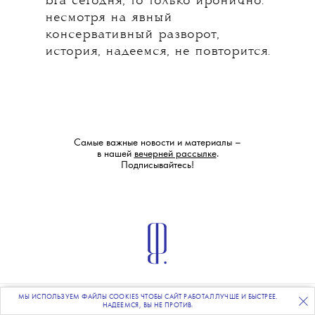
bra сегодня, то только иронично:
несмотря на явный
консервативный разворот,
история, надеемся, не повторится.
Самые важные новости и материалы –
в нашей
вечерней рассылке
.
Подписывайтесь!
МЫ ИСПОЛЬЗУЕМ ФАЙЛЫ COOKIES ЧТОБЫ САЙТ РАБОТАЛ ЛУЧШЕ И БЫСТРЕЕ.
ПОДПИСЫВАЙТЕСЬ
НА НАШУ
ВЕЧЕРНЮЮ РАССЫЛКУ
UP
НАДЕЕМСЯ, ВЫ НЕ ПРОТИВ.