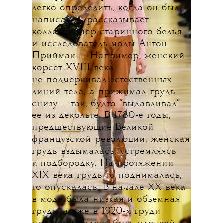
легко определить, когда он был
написан, — рассказывает
коллекционер старинного белья
и исследователь моды Антон
Приймак. — Например, женский
корсет XVIII века
не подчеркивал естественных
линий тела, а прижимал грудь
снизу — так, будто “выдавливал”
ее из декольте. В 1780-е годы,
предшествующие Великой
французской революции, женская
грудь вздымалась, устремляясь
к подбородку. На протяжении
XIX века грудь то поднималась,
то опускалась. В начале XX века
в моде была низкая и объемная
грудь, а уже в 1920-х груди