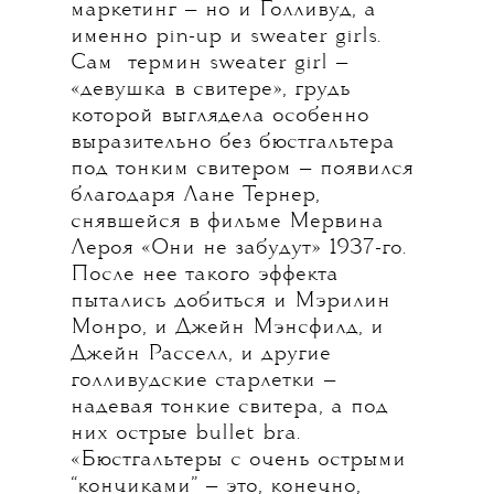
маркетинг — но и Голливуд, а
именно pin-up и sweater girls.
Сам термин sweater girl —
«девушка в свитере», грудь
которой выглядела особенно
выразительно без бюстгальтера
под тонким свитером — появился
благодаря Лане Тернер,
снявшейся в фильме Мервина
Лероя «Они не забудут» 1937-го.
После нее такого эффекта
пытались добиться и Мэрилин
Монро, и Джейн Мэнсфилд, и
Джейн Расселл, и другие
голливудские старлетки —
надевая тонкие свитера, а под
них острые bullet bra.
«Бюстгальтеры с очень острыми
“кончиками” — это, конечно,