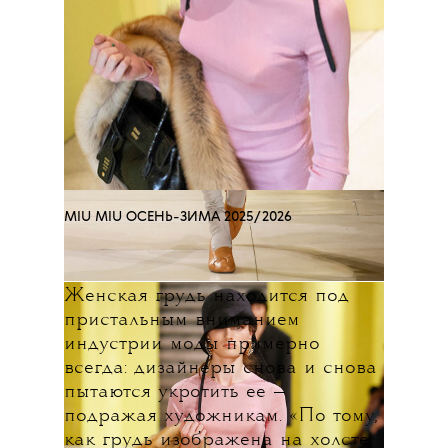
MIU MIU ОСЕНЬ-ЗИМА 2025/2026
Женская грудь находится под
пристальным вниманием
индустрии моды примерно
всегда: дизайнеры снова и снова
пытаются укротить ее —
подражая художникам. «По тому,
как грудь изображена на холсте,