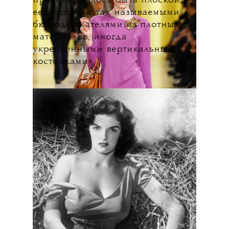
предписывалось быть плоской —
ее скрывали так называемыми
бюстодержателями из плотных
материалов, иногда
укрепленными вертикальными
косточками».