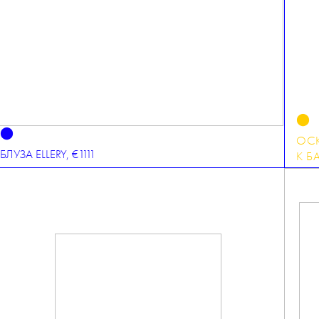
⬤
⬤
ОС
БЛУЗА ELLERY, €1111
К Б