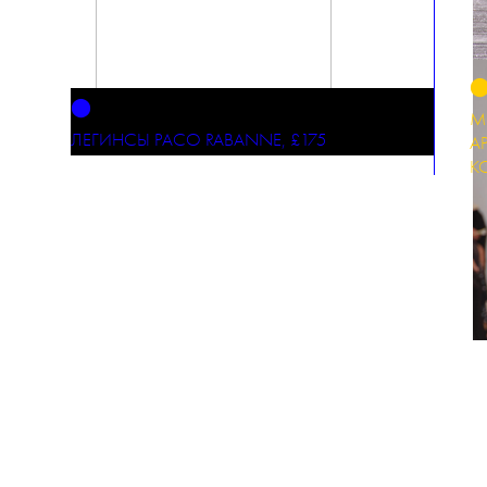
⬤
М
ЛЕГИНСЫ PACO RABANNE, £175
А
К