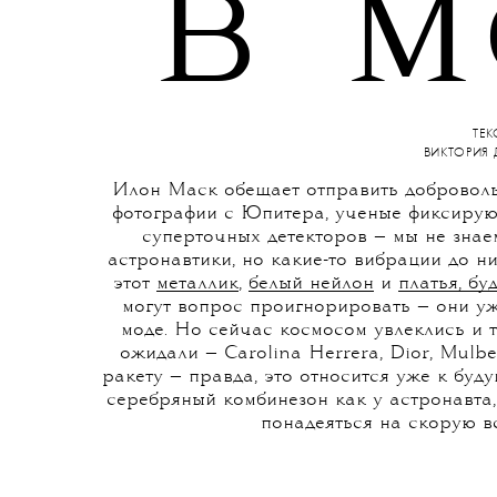
в м
ТЕК
ВИКТОРИЯ 
Илон Маск обещает отправить доброволь
фотографии с Юпитера, ученые фиксирую
суперточных детекторов — мы не знае
астронавтики, но какие-то вибрации до н
этот
металлик
,
белый нейлон
и
платья, бу
могут вопрос проигнорировать — они уж
моде. Но сейчас космосом увлеклись и т
ожидали — Carolina Herrera, Dior, Mulbe
ракету — правда, это относится уже к буду
серебряный комбинезон как у астронавта
понадеяться на скорую в