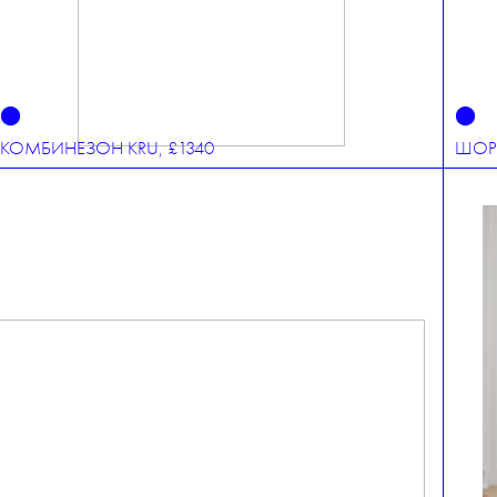
⬤
⬤
КОМБИНЕЗОН KRU, £1340
ШОР