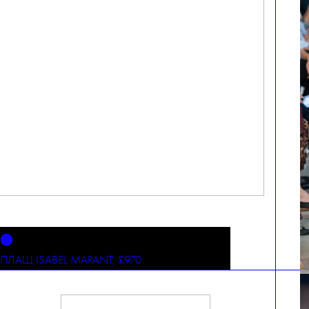
⬤
ПЛАЩ ISABEL MARANT, £970