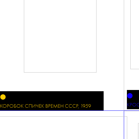
⬤
⬤
КРОС
КОРОБОК СПИЧЕК ВРЕМЕН СССР, 1959