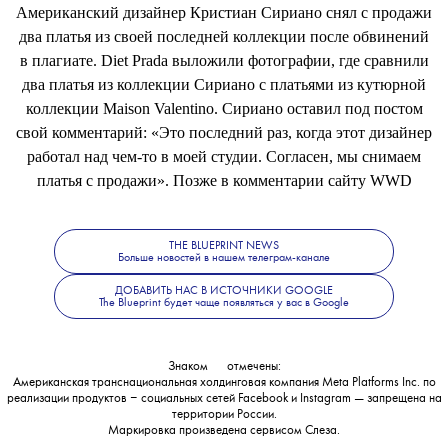
Американский дизайнер Кристиан Сириано снял с продажи
два платья из своей последней коллекции после обвинений
в плагиате. Diet Prada выложили фотографии, где сравнили
два платья из коллекции Сириано с платьями из кутюрной
коллекции Maison Valentino. Сириано оставил под постом
свой комментарий: «Это последний раз, когда этот дизайнер
работал над чем-то в моей студии. Согласен, мы снимаем
платья с продажи». Позже в комментарии сайту WWD
дизайнер
пояснил
, что просто физически не успевает
контролировать каждый наряд, который создает его
THE BLUEPRINT NEWS
команда.
Больше новостей в нашем телеграм-канале
ДОБАВИТЬ НАС В ИСТОЧНИКИ GOOGLE
The Blueprint будет чаще появляться у вас в Google
Знаком
💧
отмечены:
Американская транснациональная холдинговая компания Meta Platforms Inc. по
реализации продуктов ‒ социальных сетей Facebook и Instagram — запрещена на
территории России.
Маркировка произведена сервисом
Слеза
.