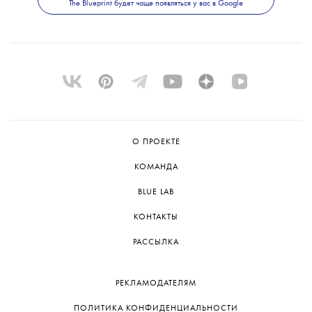
The Blueprint будет чаще появляться у вас в Google
Линча».
Спектакль сыграли всего один раз,
и следующих показов пока не планируется.
Но команда не исключает возможности
представить постановку на следующем
Дягилевском фестивале.
О ПРОЕКТЕ
КОМАНДА
BLUE LAB
КОНТАКТЫ
РАССЫЛКА
РЕКЛАМОДАТЕЛЯМ
ПОЛИТИКА КОНФИДЕНЦИАЛЬНОСТИ