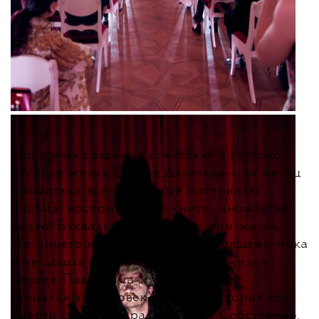
«
Во время создания спектакля я глубоко
изучала жизнь Сергея Дягилева — за месяц
прочитала все доступные материалы:
письма, воспоминания, книги, множество
видео. Буквально прожила с ним жизнь.
Но ничего не задевало по-настоящему, пока
я не дошла до финальных дней жизни
Сергея Павловича и того, как этот
гениальный человек умирал. История его
смерти сильно поразила меня. Собственно,