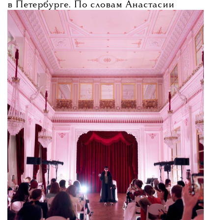
в Петербурге. По словам Анастасии
Паутовой, идея спектакля принадлежала
самому бренду — новая коллекция
посвящена «Русским сезонам», и именно
поэтому предложили обратиться к фигуре
Дягилева.