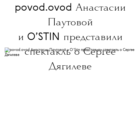
povod.ovod
Анастасии
Паутовой
O’STIN
и
представили
спектакль о Сергее
Дягилеве