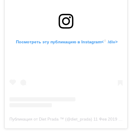
💧
 Посмотреть эту публикацию в
 Instagram<
 /div>
Публикация от Diet Prada ™ (@diet_prada)
11 Фев 2019 в 6:56 PST