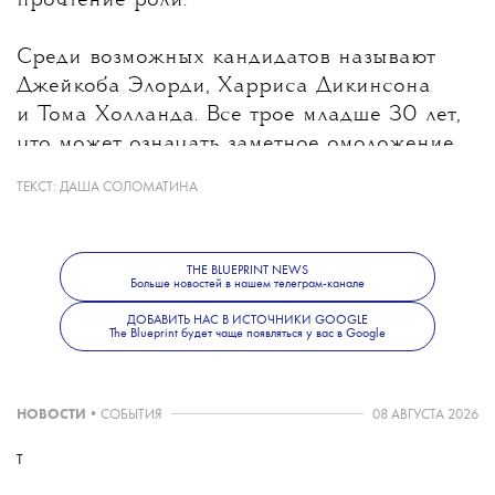
прочтение роли.
Среди возможных кандидатов называют
Джейкоба Элорди, Харриса Дикинсона
и Тома Холланда. Все трое младше 30 лет,
что может означать заметное омоложение
героя после Дэниела Крейга, которому
ТЕКСТ:
ДАША СОЛОМАТИНА
на момент выхода последнего фильма
о Бонде было 53 года. При этом создатели
не исключают, что роль получит
THE BLUEPRINT NEWS
Больше новостей в нашем телеграм-канале
неизвестный широкой публике актер.
Режиссером следующего фильма станет
ДОБАВИТЬ НАС В ИСТОЧНИКИ GOOGLE
The Blueprint будет чаще появляться у вас в Google
Дени Вильнев.
НОВОСТИ
•
СОБЫТИЯ
08 АВГУСТА 2026
T