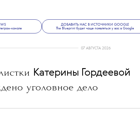
NEWS
ДОБАВИТЬ НАС В ИСТОЧНИКИ GOOGLE
леграм-канале
The Blueprint будет чаще появляться у вас в Google
07 АВГУСТА 2026
💧
Катерины Гордеевой
листки
дено уголовное дело