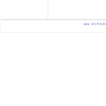
МЫ ИСПОЛЬ
Фото: Sergei Savosty
Против журналистки
Кат
сообщила пресс-служба С
Следствие считает, что 