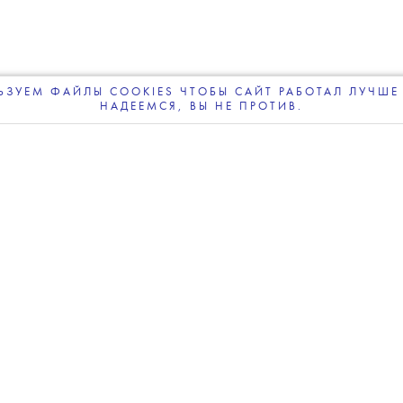
ЗУЕМ ФАЙЛЫ COOKIES ЧТОБЫ САЙТ РАБОТАЛ ЛУЧШЕ 
НАДЕЕМСЯ, ВЫ НЕ ПРОТИВ.
ПОДПИСЫВАЙТЕСЬ
НА НАШУ
ВЕЧЕРНЮЮ РАССЫЛКУ
anov/TASS
💧
ерины Гордеевой
возбуждено уголовное дело,
К.
Гордеева распространила недостоверную