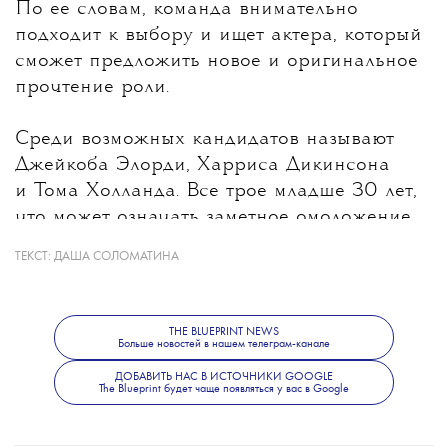
По ее словам, команда внимательно
подходит к выбору и ищет актера, который
сможет предложить новое и оригинальное
прочтение роли.
Среди возможных кандидатов называют
Джейкоба Элорди, Харриса Дикинсона
и Тома Холланда. Все трое младше 30 лет,
что может означать заметное омоложение
героя после Дэниела Крейга, которому
ТЕКСТ:
ДАША СОЛОМАТИНА
на момент выхода последнего фильма
о Бонде было 53 года. При этом создатели
не исключают, что роль получит
THE BLUEPRINT NEWS
Больше новостей в нашем телеграм-канале
неизвестный широкой публике актер.
Режиссером следующего фильма станет
ДОБАВИТЬ НАС В ИСТОЧНИКИ GOOGLE
The Blueprint будет чаще появляться у вас в Google
Дени Вильнев.