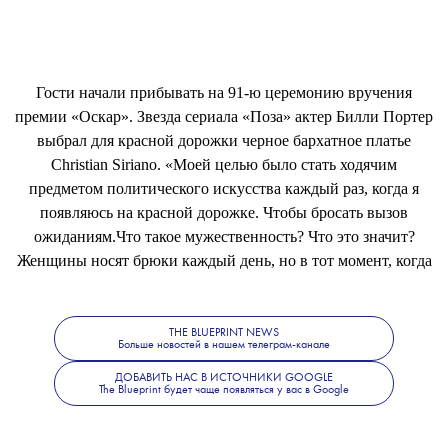
Гости начали прибывать на 91-ю церемонию вручения
премии «Оскар». Звезда сериала «Поза» актер Билли Портер
выбрал для красной дорожки черное бархатное платье
Christian Siriano. «Моей целью было стать ходячим
предметом политического искусства каждый раз, когда я
появляюсь на красной дорожке. Чтобы бросать вызов
ожиданиям.Что такое мужественность? Что это значит?
Женщины носят брюки каждый день, но в тот момент, когда
мужчина надевает платье, поднимается буря», – сказал он о
своем образе.
THE BLUEPRINT NEWS
Больше новостей в нашем телеграм-канале
ДОБАВИТЬ НАС В ИСТОЧНИКИ GOOGLE
The Blueprint будет чаще появляться у вас в Google