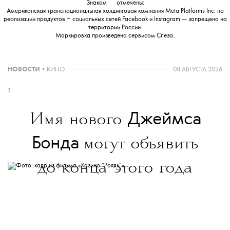
Знаком
💧
отмечены:
Американская транснациональная холдинговая компания Meta Platforms Inc. по
реализации продуктов ‒ социальных сетей Facebook и Instagram — запрещена на
территории России.
Маркировка произведена сервисом
Слеза
.
НОВОСТИ
•
КИНО
08 АВГУСТА 2026
T
Джеймса
Имя нового
Бонда
могут объявить
до конца этого года