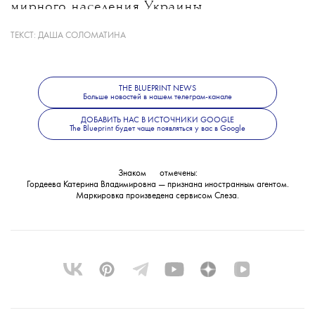
мирного населения Украины.
ТЕКСТ:
ДАША СОЛОМАТИНА
Какие именно материалы стали
основанием для уголовного дела, ведомство
не уточнило. В Следственном комитете
THE BLUEPRINT NEWS
также сообщили, что решается вопрос
Больше новостей в нашем телеграм-канале
об объявлении журналистки
ДОБАВИТЬ НАС В ИСТОЧНИКИ GOOGLE
The Blueprint будет чаще появляться у вас в Google
в международный розыск.
Знаком
💧
отмечены:
Гордеева Катерина Владимировна — признана иностранным агентом.
Маркировка произведена сервисом
Слеза
.