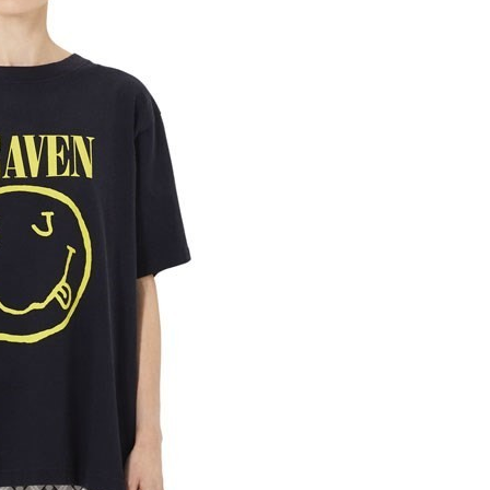
12 МАРТА 2019
bs ответили на обвинения
плагиате