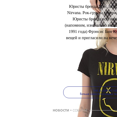
Юристы бренда Marc Jacob
Nirvana. Рок-группа утверж
Юристы бренда всю вину
(напомним, изначально вещь 
1991 года) Фрэнсис Бин К
вещей и пригласили на веч