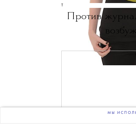
THE BLUEPRINT 
Больше новостей в нашем те
НОВОСТИ
•
СОБЫТИЯ
T
Против журна
возбуж
МЫ ИСПОЛЬ