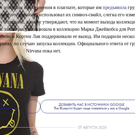
s ответили на обвинения в плагиате, которые им
предъявила
гру
дает, что дизайнер использовал их символ-смайл, слегка его изм
 отрицают, а также утверждают, что на момент выхода коллекц
с таким рисунком вошла в коллекцию Марка Джейкобса для Perry
обейн и Кортни Лав поддерживали ее выход. Им подарили неско
еринку по случаю запуска коллекции. Официального ответа от г
Nirvana пока нет.