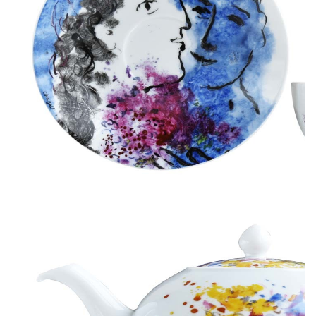
Французский бренд фарфора Bernardaud создал чайный
сервиз «Букет цветов Марка Шагала». Это специальная
коллекция для России, она разработана при участии Фонда
Марка Шагала, который выбрал семь работ художника для
того, чтобы перенести их на фарфор. Это работы, созданные
в средиземноморский период творчества художника, в том