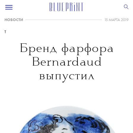
НОВОСТИ
15 МАРТА 2019
T
Бренд фарфора
Bernardaud
выпустил
коллекцию
с живописью
Марка Шагала