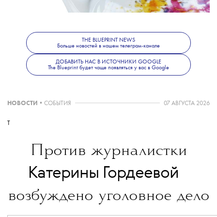
числе пять монотипий. В коллекцию вошли салатные
тарелки, подносы, этажерка, круглое блюдо, сахарница,
молочник, чайник и чайная пара.
THE BLUEPRINT NEWS
Больше новостей в нашем телеграм-канале
ДОБАВИТЬ НАС В ИСТОЧНИКИ GOOGLE
The Blueprint будет чаще появляться у вас в Google
НОВОСТИ
•
СОБЫТИЯ
07 АВГУСТА 2026
T
Против журналистки
💧
Катерины Гордеевой
возбуждено уголовное дело