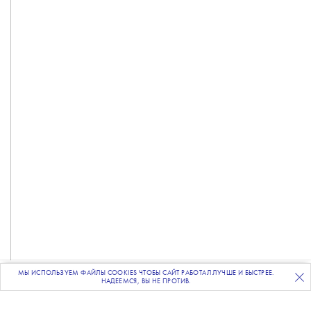
МЫ ИСПОЛЬЗУЕМ ФАЙЛЫ COOKIES ЧТОБЫ САЙТ РАБОТАЛ ЛУЧШЕ И БЫСТРЕЕ.
ПОДПИСЫВАЙТЕСЬ
НА НАШУ
ВЕЧЕРНЮЮ РАССЫЛКУ
НАДЕЕМСЯ, ВЫ НЕ ПРОТИВ.