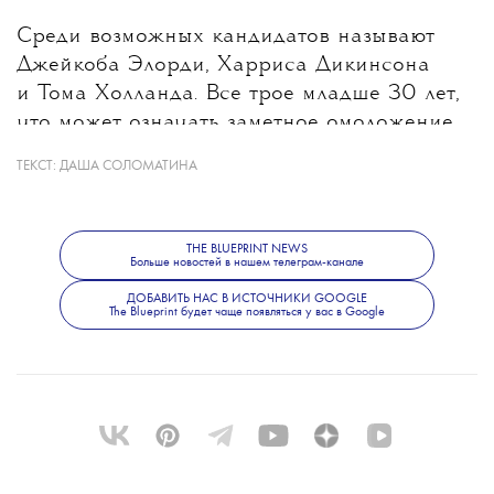
Среди возможных кандидатов называют
Джейкоба Элорди, Харриса Дикинсона
и Тома Холланда. Все трое младше 30 лет,
что может означать заметное омоложение
героя после Дэниела Крейга, которому
ТЕКСТ:
ДАША СОЛОМАТИНА
на момент выхода последнего фильма
о Бонде было 53 года. При этом создатели
не исключают, что роль получит
THE BLUEPRINT NEWS
Больше новостей в нашем телеграм-канале
неизвестный широкой публике актер.
Режиссером следующего фильма станет
ДОБАВИТЬ НАС В ИСТОЧНИКИ GOOGLE
The Blueprint будет чаще появляться у вас в Google
Дени Вильнев.