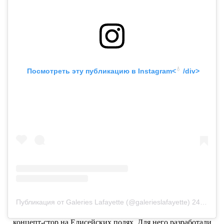
💧
 Посмотреть эту публикацию в
 Instagram<
 /div>
Публикация от Galeries Lafayette (@galerieslafayette)
24 Мар 2019 в 7:11 PDT
Французский универмаг Galeries Lafayette открывает новый
концепт-стор на Елисейских полях. Для него разработали