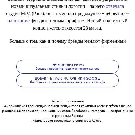
новый визуальный стиль и логотип – за него
отвечала
студия M/M (Paris): она заменила предыдущее «небрежное»
написание
футуристичным шрифтом. Новый подвижный
концепт-стор откроется 28 марта.
Больше о том, как и почему бренды меняют фирменный
стиль и разрабатывают новые логотипы – в нашем
материале
.
THE BLUEPRINT NEWS
Больше новостей в нашем телеграм-канале
ДОБАВИТЬ НАС В ИСТОЧНИКИ GOOGLE
The Blueprint будет чаще появляться у вас в Google
Знаком
💧
отмечены:
Американская транснациональная холдинговая компания Meta Platforms Inc. по
реализации продуктов ‒ социальных сетей Facebook и Instagram — запрещена на
территории России.
Маркировка произведена сервисом
Слеза
.