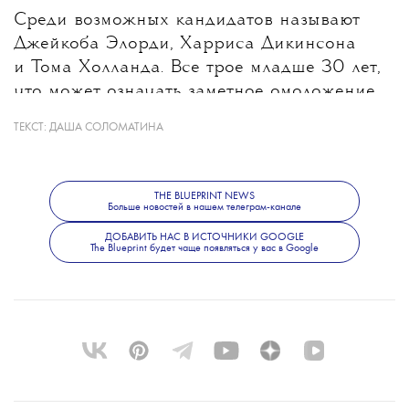
Среди возможных кандидатов называют
Джейкоба Элорди, Харриса Дикинсона
и Тома Холланда. Все трое младше 30 лет,
что может означать заметное омоложение
героя после Дэниела Крейга, которому
ТЕКСТ:
ДАША СОЛОМАТИНА
на момент выхода последнего фильма
о Бонде было 53 года. При этом создатели
не исключают, что роль получит
THE BLUEPRINT NEWS
Больше новостей в нашем телеграм-канале
неизвестный широкой публике актер.
Режиссером следующего фильма станет
ДОБАВИТЬ НАС В ИСТОЧНИКИ GOOGLE
The Blueprint будет чаще появляться у вас в Google
Дени Вильнев.