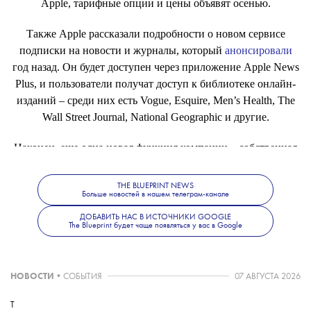
Apple, тарифные опции и цены объявят осенью.
Также Apple рассказали подробности о новом сервисе
подписки на новости и журналы, который
анонсировали
год назад. Он будет доступен через приложение Apple News
Plus, и пользователи получат доступ к библиотеке онлайн-
изданий – среди них есть Vogue, Esquire, Men’s Health, The
Wall Street Journal, National Geographic и другие.
Наконец, еще одна новая функция компании – собственная
кредитная карта Apple Card. Согласно сообщению
компании, новая карта предполагает платежи без комиссий,
THE BLUEPRINT NEWS
Больше новостей в нашем телеграм-канале
более низкие процентные ставки по кредитам, а также
«обеспечит новый уровень конфиденциальности и
ДОБАВИТЬ НАС В ИСТОЧНИКИ GOOGLE
The Blueprint будет чаще появляться у вас в Google
безопасности». У карты будет как физический аналог, так и
интеграция с приложением Apple Wallet. В США новая
карта появится уже летом, но когда будет доступна
НОВОСТИ
•
СОБЫТИЯ
07 АВГУСТА 2026
глобально, пока неизвестно.
T