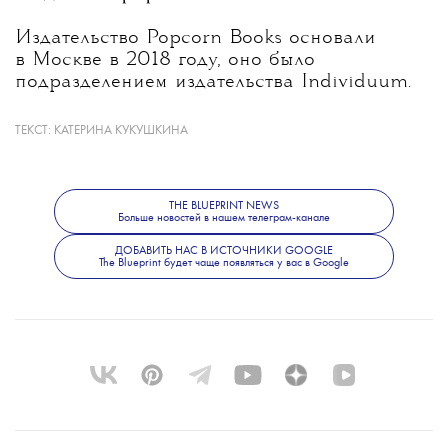
Издательство Popcorn Books основали
в Москве в 2018 году, оно было
подразделением издательства Individuum.
Подсудимому выдвигали обвинение
в распространении ЛГБТ*-литературы.
ТЕКСТ:
КАТЕРИНА КУКУШКИНА
Подробности дела можно
прочесть
здесь.
THE BLUEPRINT NEWS
Больше новостей в нашем телеграм-канале
ДОБАВИТЬ НАС В ИСТОЧНИКИ GOOGLE
The Blueprint будет чаще появляться у вас в Google