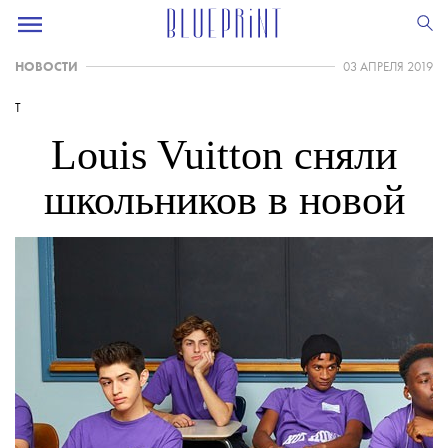
НОВОСТИ
03 АПРЕЛЯ 2019
T
Louis Vuitton сняли
школьников в новой
кампании