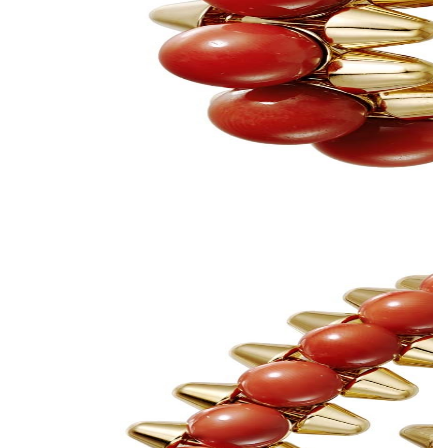
Cartier выпустили новую ювелирную коллекцию Clash de
Cartier, в которую вошли 15 украшений геометричных форм.
Они выполнены из розового золота, часть украшена
бриллиантами, а также есть браслет, кольцо и серьги с
шариками красного коралла. В новой коллекции три
классических для Cartier декоративных элемента – шипы,
бусины и квадратные clou carré – использованные в новом