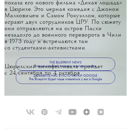
показа его нового фильма «Дикая лошадь»
в Цюрихе. Это черная комедия с Джоном
Малковичем и Сэмом Рокуэллом, которые
играют двух сотрудников ЦРУ. По сюжету
они отправляются на остров Пасхи
незадолго до военного переворота в Чили
ТЕКСТ:
МАРИЯ УШАКОВА
в 1973 году и встречаются там
со студентками-активистками.
THE BLUEPRINT NEWS
Цюрихский кинофестиваль пройдет
Больше новостей в нашем телеграм-канале
с 24 сентября по 4 октября.
ДОБАВИТЬ НАС В ИСТОЧНИКИ GOOGLE
The Blueprint будет чаще появляться у вас в Google