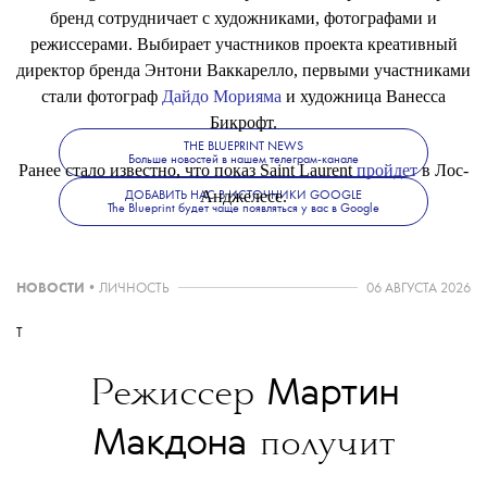
бренд сотрудничает с художниками, фотографами и
режиссерами. Выбирает участников проекта креативный
директор бренда Энтони Ваккарелло, первыми участниками
стали фотограф
Дайдо Морияма
и художница Ванесса
Бикрофт.
THE BLUEPRINT NEWS
Больше новостей в нашем телеграм-канале
Ранее стало известно, что показ Saint Laurent
пройдет
в Лос-
Анджелесе.
ДОБАВИТЬ НАС В ИСТОЧНИКИ GOOGLE
The Blueprint будет чаще появляться у вас в Google
НОВОСТИ
•
ЛИЧНОСТЬ
06 АВГУСТА 2026
T
Мартин
Режиссер
Макдона
получит