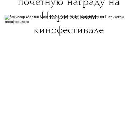
почетную награду на
Цюрихском
кинофестивале