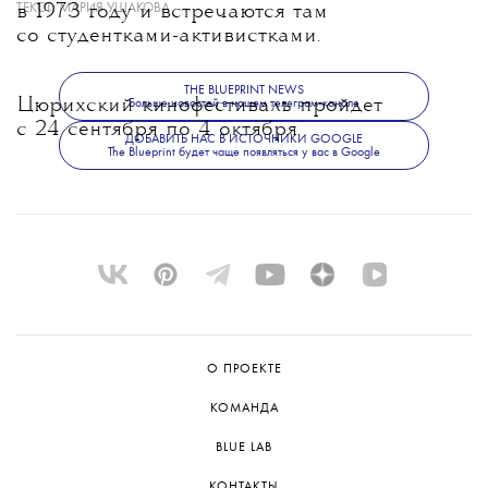
ТЕКСТ:
МАРИЯ УШАКОВА
в 1973 году и встречаются там
со студентками-активистками.
THE BLUEPRINT NEWS
Цюрихский кинофестиваль пройдет
Больше новостей в нашем телеграм-канале
с 24 сентября по 4 октября.
ДОБАВИТЬ НАС В ИСТОЧНИКИ GOOGLE
The Blueprint будет чаще появляться у вас в Google
О ПРОЕКТЕ
КОМАНДА
BLUE LAB
КОНТАКТЫ